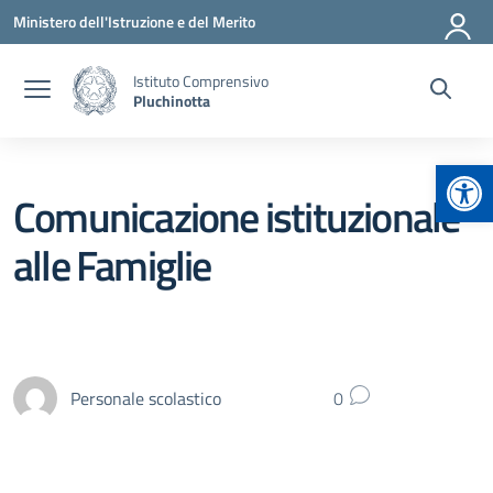
Vai ai contenuti
Vai al menu di navigazione
Vai al footer
Ministero dell'Istruzione e del Merito
Istituto Comprensivo
Pluchinotta
Apr
Comunicazione istituzionale
alle Famiglie
Personale scolastico
0