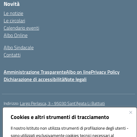
Novità
Le notizie
Le circolari
Calendario eventi
Albo Online
Albo Sindacale
Contatti
Amministrazione Trasparente
Albo on line
Privacy Policy
Dichiarazione di accessibilità
Note legali
Indirizzo:
Largo Perlasca, 3 - 95030 Sant’Agata Li Battiati
Centralino:
095241747 - 095213583
Email:
ctic8bl002@istruzione.it
Posta elettronica certificata (PEC):
Cookies e altri strumenti di tracciamento
ctic8bl002@pec.istruzione.it
Codice fiscale: 93253680875
Il nostro Istituto non utilizza strumenti di profilazione degli utenti -
Codice meccanografico:
CTIC8BL002
sono utilizzati esclusivamente cookies tecnici necessari al