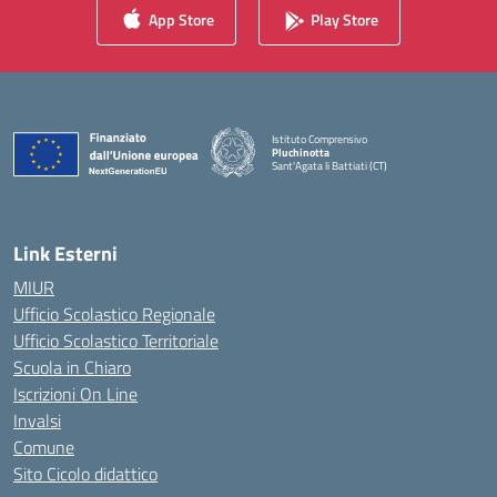
App Store
Play Store
Istituto Comprensivo
Pluchinotta
Sant'Agata li Battiati (CT)
— Visita la pagina iniziale della scuola
Link Esterni
MIUR
Ufficio Scolastico Regionale
Ufficio Scolastico Territoriale
Scuola in Chiaro
Iscrizioni On Line
Invalsi
Comune
Sito Cicolo didattico