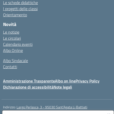
Le schede didattiche
I progetti delle classi
Orientamento
Novità
Le notizie
Le circolari
Calendario eventi
Albo Online
Albo Sindacale
Contatti
Amministrazione Trasparente
Albo on line
Privacy Policy
Dichiarazione di accessibilità
Note legali
Indirizzo:
Largo Perlasca, 3 - 95030 Sant’Agata Li Battiati
Centralino:
095241747 - 095213583
Email:
ctic8bl002@istruzione.it