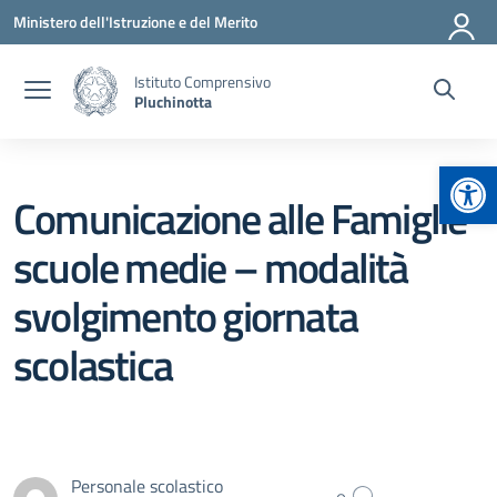
Vai ai contenuti
Vai al menu di navigazione
Vai al footer
Ministero dell'Istruzione e del Merito
Istituto Comprensivo
Pluchinotta
Apr
Comunicazione alle Famiglie
scuole medie – modalità
svolgimento giornata
scolastica
Personale scolastico