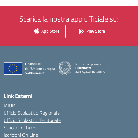
Scarica la nostra app ufficiale su:
App Store
Play Store
Istituto Comprensivo
Pluchinotta
Sant'Agata li Battiati (CT)
— Visita la pagina iniziale della scuola
Link Esterni
MIUR
Ufficio Scolastico Regionale
Ufficio Scolastico Territoriale
Scuola in Chiaro
Iscrizioni On Line