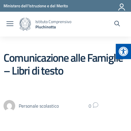
Vai ai contenuti
Vai al menu di navigazione
Vai al footer
Ministero dell'Istruzione e del Merito
Istituto Comprensivo
Pluchinotta
Apr
Comunicazione alle Famiglie
– Libri di testo
Personale scolastico
0