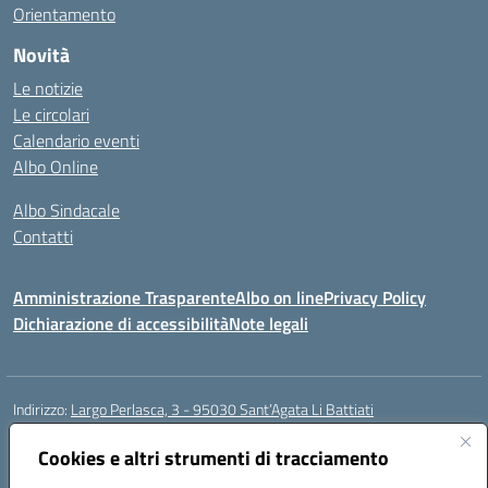
Orientamento
Novità
Le notizie
Le circolari
Calendario eventi
Albo Online
Albo Sindacale
Contatti
Amministrazione Trasparente
Albo on line
Privacy Policy
Dichiarazione di accessibilità
Note legali
Indirizzo:
Largo Perlasca, 3 - 95030 Sant’Agata Li Battiati
Centralino:
095241747 - 095213583
Email:
ctic8bl002@istruzione.it
Posta elettronica certificata (PEC):
Cookies e altri strumenti di tracciamento
ctic8bl002@pec.istruzione.it