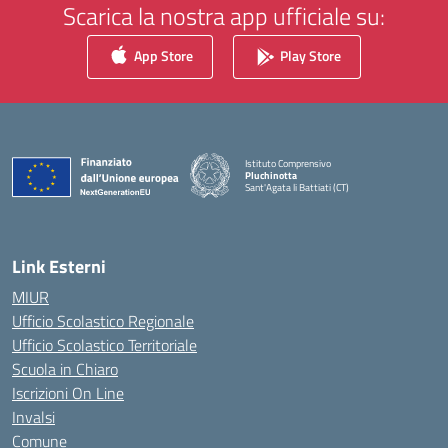
Scarica la nostra app ufficiale su:
App Store
Play Store
Istituto Comprensivo
Pluchinotta
Sant'Agata li Battiati (CT)
— Visita la pagina iniziale della scuola
Link Esterni
MIUR
Ufficio Scolastico Regionale
Ufficio Scolastico Territoriale
Scuola in Chiaro
Iscrizioni On Line
Invalsi
Comune