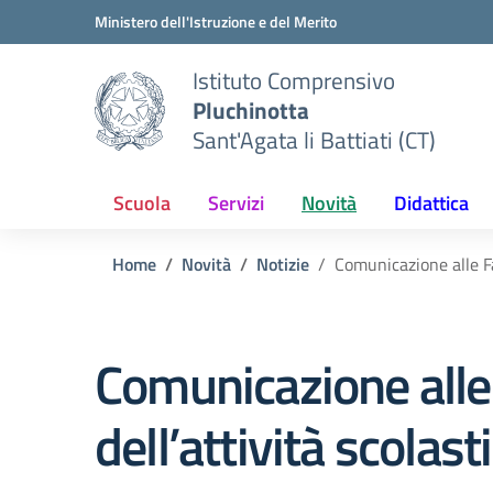
Vai ai contenuti
Vai al menu di navigazione
Vai al footer
Ministero dell'Istruzione e del Merito
Istituto Comprensivo
Pluchinotta
Sant'Agata li Battiati (CT)
Scuola
Servizi
Novità
Didattica
Home
Novità
Notizie
Comunicazione alle Fa
Comunicazione alle
dell’attività scolast