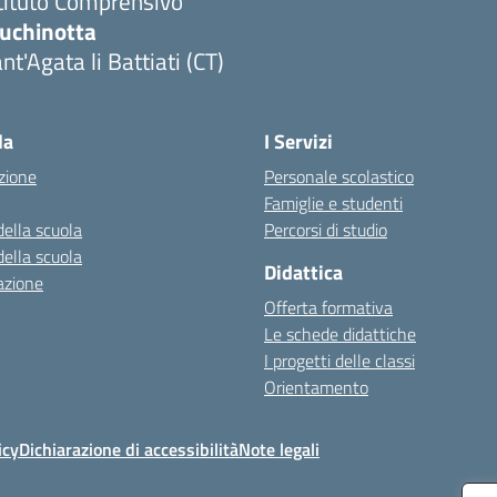
tituto Comprensivo
luchinotta
nt'Agata li Battiati (CT)
Visita la pagina iniziale della scuola
la
I Servizi
zione
Personale scolastico
Famiglie e studenti
della scuola
Percorsi di studio
della scuola
Didattica
azione
Offerta formativa
Le schede didattiche
I progetti delle classi
Orientamento
icy
Dichiarazione di accessibilità
Note legali