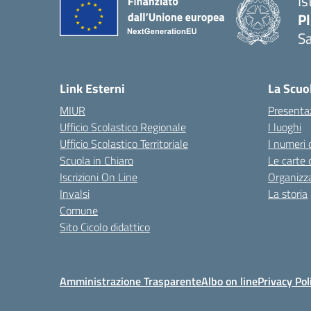
Is
P
Sa
— 
Link Esterni
La Scuo
MIUR
Presenta
Ufficio Scolastico Regionale
I luoghi
Ufficio Scolastico Territoriale
I numeri 
Scuola in Chiaro
Le carte 
Iscrizioni On Line
Organizz
Invalsi
La storia
Comune
Sito Cicolo didattico
Amministrazione Trasparente
Albo on line
Privacy Pol