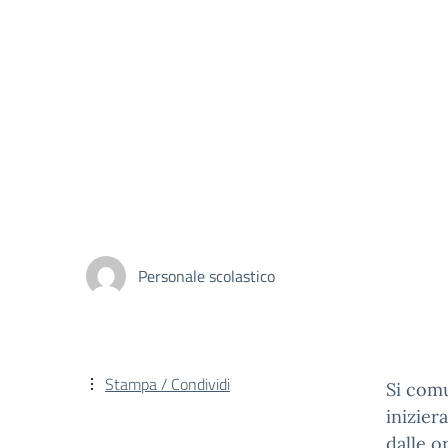
Personale scolastico
Stampa / Condividi
Si comu
inizier
dalle o