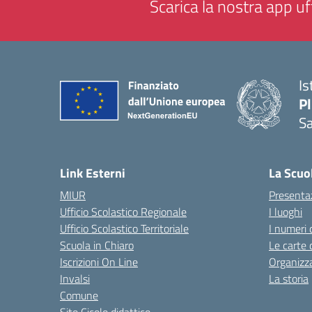
Scarica la nostra app uff
Is
P
Sa
— 
Link Esterni
La Scuo
MIUR
Presenta
Ufficio Scolastico Regionale
I luoghi
Ufficio Scolastico Territoriale
I numeri 
Scuola in Chiaro
Le carte 
Iscrizioni On Line
Organizz
Invalsi
La storia
Comune