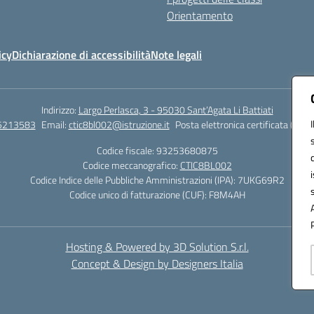
Orientamento
icy
Dichiarazione di accessibilità
Note legali
Indirizzo:
Largo Perlasca, 3 - 95030 Sant’Agata Li Battiati
5213583
Email:
ctic8bl002@istruzione.it
Posta elettronica certificata (PEC)
Codice fiscale: 93253680875
Codice meccanografico:
CTIC8BL002
Codice Indice delle Pubbliche Amministrazioni (IPA): 7UKG69R2
Codice unico di fatturazione (CUF): F8M4AH
Hosting & Powered by 3D Solution S.r.l.
Concept & Design by Designers Italia