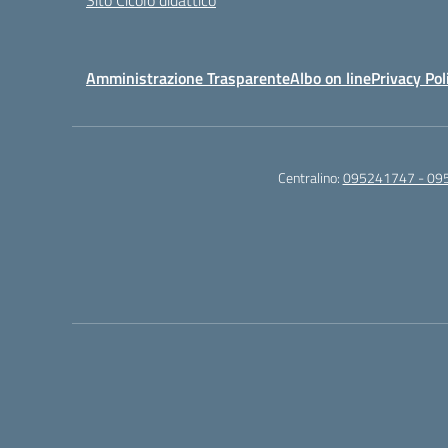
Sito Cicolo didattico
Amministrazione Trasparente
Albo on line
Privacy Pol
Centralino:
095241747 - 09