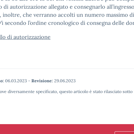
 di autorizzazione allegato e consegnarlo all’ingresso
, inoltre, che verranno accolti un numero massimo d
i secondo l’ordine cronologico di consegna delle d
lo di autorizzazione
o:
06.03.2023
-
Revisione:
29.06.2023
ove diversamente specificato, questo articolo è stato rilasciato sott