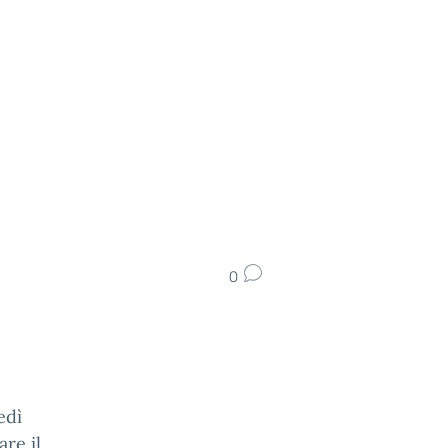
0
edì
are il