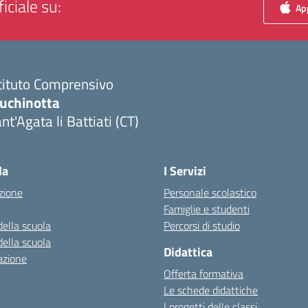
iciale su:
App
tituto Comprensivo
luchinotta
nt'Agata li Battiati (CT)
Visita la pagina iniziale della scuola
la
I Servizi
zione
Personale scolastico
Famiglie e studenti
della scuola
Percorsi di studio
della scuola
Didattica
azione
Offerta formativa
Le schede didattiche
I progetti delle classi