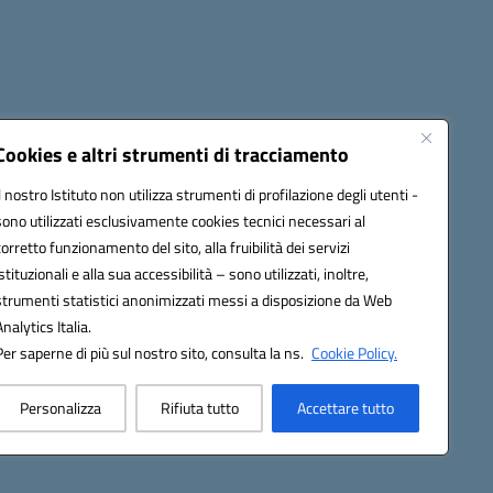
Cookies e altri strumenti di tracciamento
Il nostro Istituto non utilizza strumenti di profilazione degli utenti -
:
ctic8bl002@pec.istruzione.it
sono utilizzati esclusivamente cookies tecnici necessari al
corretto funzionamento del sito, alla fruibilità dei servizi
istituzionali e alla sua accessibilità – sono utilizzati, inoltre,
strumenti statistici anonimizzati messi a disposizione da Web
Analytics Italia.
Per saperne di più sul nostro sito, consulta la ns.
Cookie Policy.
Personalizza
Rifiuta tutto
Accettare tutto