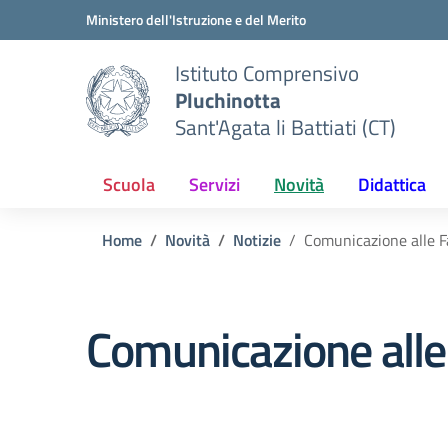
Vai ai contenuti
Vai al menu di navigazione
Vai al footer
Ministero dell'Istruzione e del Merito
Istituto Comprensivo
Pluchinotta
Sant'Agata li Battiati (CT)
Scuola
Servizi
Novità
Didattica
Home
Novità
Notizie
Comunicazione alle F
Comunicazione alle