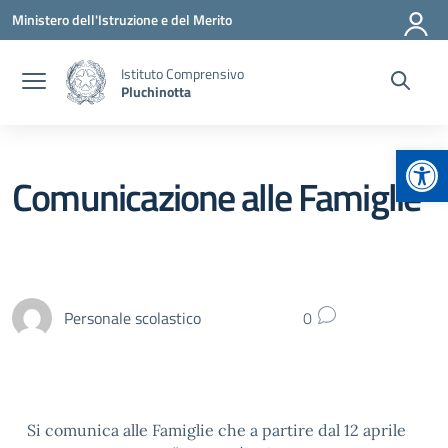
Vai ai contenuti
Vai al menu di navigazione
Vai al footer
Ministero dell'Istruzione e del Merito
Istituto Comprensivo
Pluchinotta
Apr
Comunicazione alle Famiglie
Personale scolastico
0
Si comunica alle Famiglie che a partire dal 12 aprile