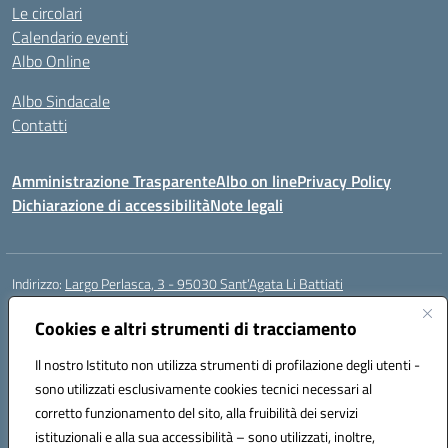
Le circolari
Calendario eventi
Albo Online
Albo Sindacale
Contatti
Amministrazione Trasparente
Albo on line
Privacy Policy
Dichiarazione di accessibilità
Note legali
Indirizzo:
Largo Perlasca, 3 - 95030 Sant’Agata Li Battiati
Centralino:
095241747 - 095213583
Email:
ctic8bl002@istruzione.it
Posta elettronica certificata (PEC):
Cookies e altri strumenti di tracciamento
ctic8bl002@pec.istruzione.it
Codice fiscale: 93253680875
Il nostro Istituto non utilizza strumenti di profilazione degli utenti -
Codice meccanografico:
CTIC8BL002
sono utilizzati esclusivamente cookies tecnici necessari al
Codice Indice delle Pubbliche Amministrazioni (IPA): 7UKG69R2
corretto funzionamento del sito, alla fruibilità dei servizi
Codice unico di fatturazione (CUF): F8M4AH
istituzionali e alla sua accessibilità – sono utilizzati, inoltre,