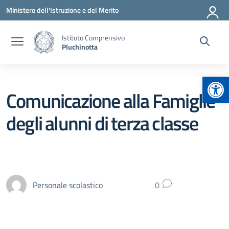
Vai ai contenuti
Vai al menu di navigazione
Vai al footer
Ministero dell'Istruzione e del Merito
Istituto Comprensivo
Pluchinotta
Apr
Comunicazione alla Famiglie
degli alunni di terza classe
Personale scolastico
0