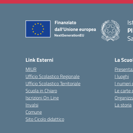
Is
P
Sa
— 
Link Esterni
La Scuo
MIUR
Presenta
Ufficio Scolastico Regionale
I luoghi
Ufficio Scolastico Territoriale
I numeri 
Scuola in Chiaro
Le carte 
Iscrizioni On Line
Organizz
Invalsi
La storia
Comune
Sito Cicolo didattico