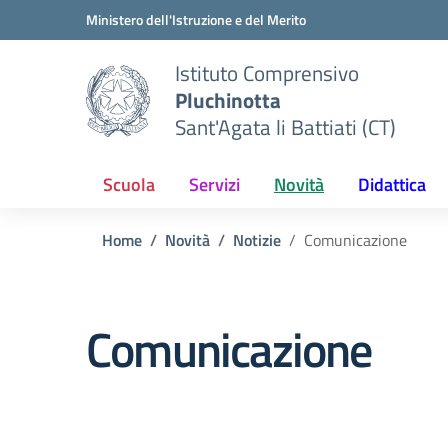
Vai ai contenuti
Vai al menu di navigazione
Vai al footer
Ministero dell'Istruzione e del Merito
Istituto Comprensivo
Pluchinotta
Sant'Agata li Battiati (CT)
Scuola
Servizi
Novità
Didattica
Home
Novità
Notizie
Comunicazione
Comunicazione