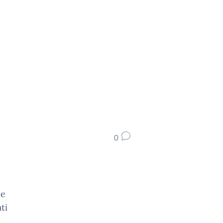
0
le
ti