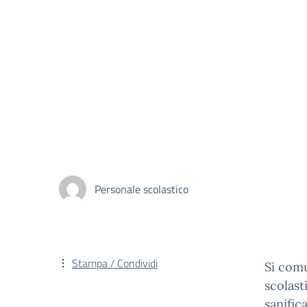
Personale scolastico
Stampa / Condividi
Si comu
scolast
sanific