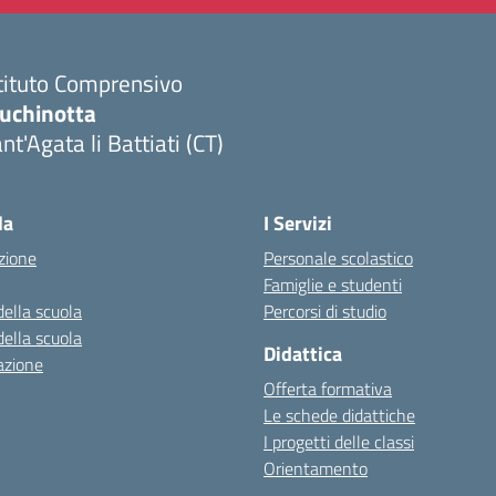
tituto Comprensivo
luchinotta
nt'Agata li Battiati (CT)
Visita la pagina iniziale della scuola
la
I Servizi
zione
Personale scolastico
Famiglie e studenti
della scuola
Percorsi di studio
della scuola
Didattica
azione
Offerta formativa
Le schede didattiche
I progetti delle classi
Orientamento