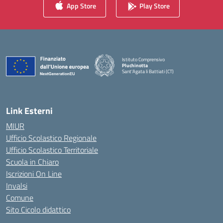
App Store
Play Store
Istituto Comprensivo
Pluchinotta
Sant'Agata li Battiati (CT)
— Visita la pagina iniziale della scuola
Link Esterni
MIUR
Ufficio Scolastico Regionale
Ufficio Scolastico Territoriale
Scuola in Chiaro
Iscrizioni On Line
Invalsi
Comune
Sito Cicolo didattico