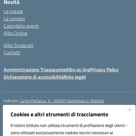
Novità
Le notizie
Le circolari
Calendario eventi
Albo Online
Albo Sindacale
Contatti
Amministrazione Trasparente
Albo on line
Privacy Policy
Dichiarazione di accessibilità
Note legali
Indirizzo:
Largo Perlasca, 3 - 95030 Sant’Agata Li Battiati
Centralino:
095241747 - 095213583
Email:
ctic8bl002@istruzione.it
Posta elettronica certificata (PEC):
Cookies e altri strumenti di tracciamento
ctic8bl002@pec.istruzione.it
Codice fiscale: 93253680875
Il nostro Istituto non utilizza strumenti di profilazione degli utenti -
Codice meccanografico:
CTIC8BL002
sono utilizzati esclusivamente cookies tecnici necessari al