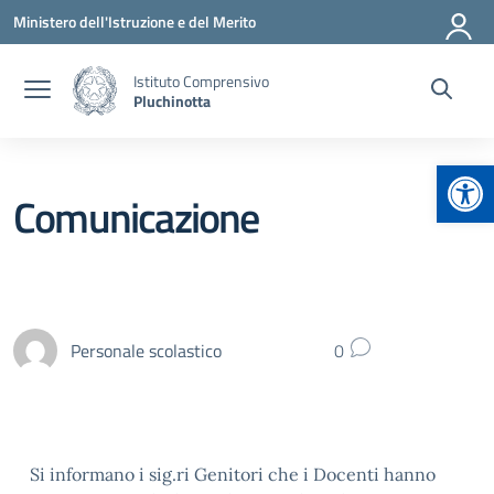
Vai ai contenuti
Vai al menu di navigazione
Vai al footer
Ministero dell'Istruzione e del Merito
Istituto Comprensivo
Pluchinotta
Apr
Comunicazione
Personale scolastico
0
Si informano i sig.ri Genitori che i Docenti hanno