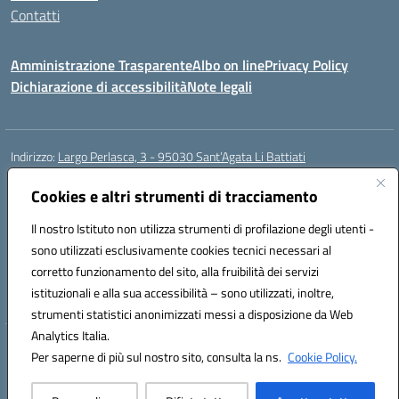
Contatti
Amministrazione Trasparente
Albo on line
Privacy Policy
Dichiarazione di accessibilità
Note legali
Indirizzo:
Largo Perlasca, 3 - 95030 Sant’Agata Li Battiati
Centralino:
095241747 - 095213583
Email:
ctic8bl002@istruzione.it
Posta elettronica certificata (PEC):
Cookies e altri strumenti di tracciamento
ctic8bl002@pec.istruzione.it
Codice fiscale: 93253680875
Il nostro Istituto non utilizza strumenti di profilazione degli utenti -
Codice meccanografico:
CTIC8BL002
sono utilizzati esclusivamente cookies tecnici necessari al
Codice Indice delle Pubbliche Amministrazioni (IPA): 7UKG69R2
corretto funzionamento del sito, alla fruibilità dei servizi
Codice unico di fatturazione (CUF): F8M4AH
istituzionali e alla sua accessibilità – sono utilizzati, inoltre,
strumenti statistici anonimizzati messi a disposizione da Web
Analytics Italia.
Hosting & Powered by 3D Solution S.r.l.
Per saperne di più sul nostro sito, consulta la ns.
Cookie Policy.
Concept & Design by Designers Italia