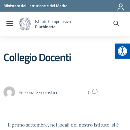
Vai ai contenuti
Vai al menu di navigazione
Vai al footer
Ministero dell'Istruzione e del Merito
Istituto Comprensivo
Pluchinotta
Apr
Collegio Docenti
Personale scolastico
0
Il primo settembre, nei locali del nostro Istituto, si è