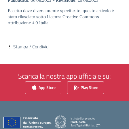
Pubblicato:
06.09.2022
-
Revisione:
29.06.2023
Eccetto dove diversamente specificato, questo articolo è
stato rilasciato sotto Licenza Creative Commons
Attribuzione 4.0 Italia.
Stampa / Condividi
Scarica la nostra app ufficiale su:
App Store
Play Store
Istituto Comprensivo
Pluchinotta
Sant'Agata li Battiati (CT)
— Visita la pagina iniziale della scuola