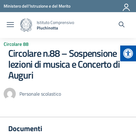
Vai ai contenuti
Vai al menu di navigazione
Vai al footer
Ministero dell'Istruzione e del Merito
Istituto Comprensivo
Pluchinotta
Circolare 88
Apr
Circolare n.88 – Sospensione
lezioni di musica e Concerto di
Auguri
Personale scolastico
Documenti