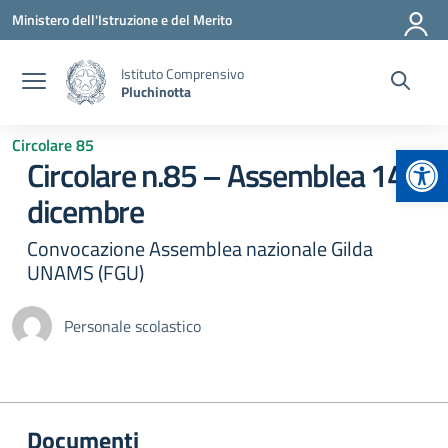
Vai ai contenuti
Vai al menu di navigazione
Vai al footer
Ministero dell'Istruzione e del Merito
Istituto Comprensivo
Pluchinotta
Circolare 85
Apr
Circolare n.85 – Assemblea 14
dicembre
Convocazione Assemblea nazionale Gilda
UNAMS (FGU)
Personale scolastico
Documenti