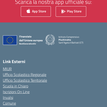
Scarica la nostra app ufficiale su:
App Store
Play Store
Istituto Comprensivo
Pluchinotta
Sant'Agata li Battiati (CT)
— Visita la pagina iniziale della scuola
Link Esterni
MIUR
Ufficio Scolastico Regionale
Ufficio Scolastico Territoriale
Scuola in Chiaro
Iscrizioni On Line
Invalsi
Comune