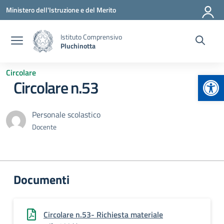
Vai ai contenuti
Vai al menu di navigazione
Vai al footer
Ministero dell'Istruzione e del Merito
Istituto Comprensivo
Pluchinotta
Circolare
Apr
Circolare n.53
Personale scolastico
Docente
Documenti
Circolare n.53- Richiesta materiale