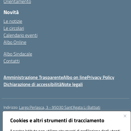
Orientamento
Novità
Le notizie
Le circolari
Calendario eventi
Albo Online
Albo Sindacale
Contatti
Amministrazione Trasparente
Albo on line
Privacy Policy
Dichiarazione di accessibilità
Note legali
Indirizzo:
Largo Perlasca, 3 - 95030 Sant’Agata Li Battiati
Centralino:
095241747 - 095213583
Email:
ctic8bl002@istruzione.it
Posta elettronica certificata (PEC):
Cookies e altri strumenti di tracciamento
ctic8bl002@pec.istruzione.it
Codice fiscale: 93253680875
Il nostro Istituto non utilizza strumenti di profilazione degli utenti -