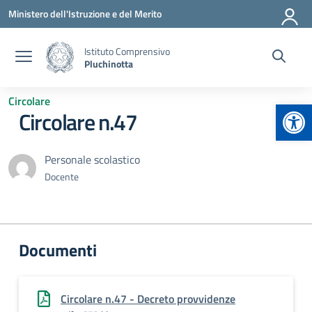
Vai ai contenuti
Vai al menu di navigazione
Vai al footer
Ministero dell'Istruzione e del Merito
Istituto Comprensivo
Pluchinotta
Circolare
Apr
Circolare n.47
Personale scolastico
Docente
Documenti
Circolare n.47 - Decreto provvidenze