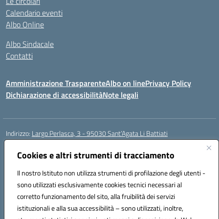
Le circolari
Calendario eventi
Albo Online
Albo Sindacale
Contatti
Amministrazione Trasparente
Albo on line
Privacy Policy
Dichiarazione di accessibilità
Note legali
Indirizzo:
Largo Perlasca, 3 - 95030 Sant’Agata Li Battiati
Centralino:
095241747 - 095213583
Email:
ctic8bl002@istruzione.it
Posta elettronica certificata (PEC):
Cookies e altri strumenti di tracciamento
ctic8bl002@pec.istruzione.it
Codice fiscale: 93253680875
Il nostro Istituto non utilizza strumenti di profilazione degli utenti -
Codice meccanografico:
CTIC8BL002
sono utilizzati esclusivamente cookies tecnici necessari al
Codice Indice delle Pubbliche Amministrazioni (IPA): 7UKG69R2
corretto funzionamento del sito, alla fruibilità dei servizi
Codice unico di fatturazione (CUF): F8M4AH
istituzionali e alla sua accessibilità – sono utilizzati, inoltre,