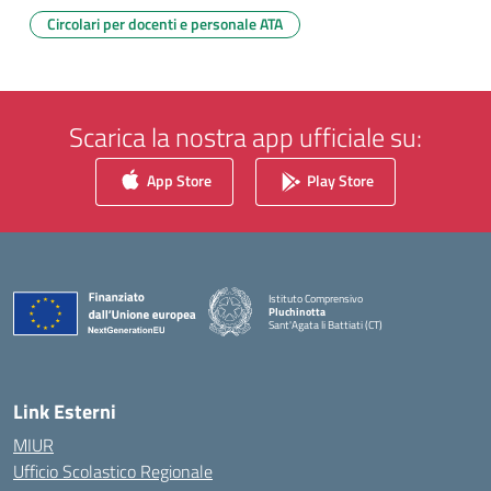
Circolari per docenti e personale ATA
Scarica la nostra app ufficiale su:
App Store
Play Store
Istituto Comprensivo
Pluchinotta
Sant'Agata li Battiati (CT)
— Visita la pagina iniziale della scuola
Link Esterni
MIUR
Ufficio Scolastico Regionale