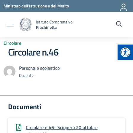
Vai ai contenuti
Vai al menu di navigazione
Vai al footer
Ministero dell'Istruzione e del Merito
Istituto Comprensivo
Pluchinotta
Circolare
Apr
Circolare n.46
Personale scolastico
Docente
Documenti
Circolare n.46 -Sciopero 20 ottobre