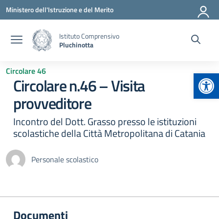
Vai ai contenuti
Vai al menu di navigazione
Vai al footer
Ministero dell'Istruzione e del Merito
Istituto Comprensivo
Pluchinotta
Circolare 46
Apr
Circolare n.46 – Visita
provveditore
Incontro del Dott. Grasso presso le istituzioni
scolastiche della Città Metropolitana di Catania
Personale scolastico
Documenti