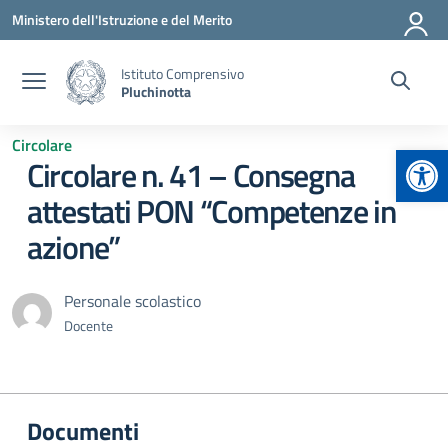
Vai ai contenuti
Vai al menu di navigazione
Vai al footer
Ministero dell'Istruzione e del Merito
Istituto Comprensivo
Pluchinotta
Circolare
Apr
Circolare n. 41 – Consegna
attestati PON “Competenze in
azione”
Personale scolastico
Docente
Documenti