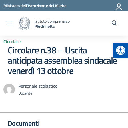
Vai ai contenuti
Vai al menu di navigazione
Vai al footer
Ministero dell'Istruzione e del Merito
Istituto Comprensivo
Pluchinotta
Circolare
Apr
Circolare n.38 – Uscita
anticipata assemblea sindacale
venerdì 13 ottobre
Personale scolastico
Docente
Documenti