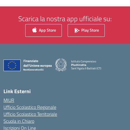
Scarica la nostra app ufficiale su:
App Store
Play Store
Istituto Comprensivo
Pluchinotta
Sant'Agata li Battiati (CT)
— Visita la pagina iniziale della scuola
Link Esterni
MIUR
Ufficio Scolastico Regionale
Ufficio Scolastico Territoriale
Scuola in Chiaro
Iscrizioni On Line