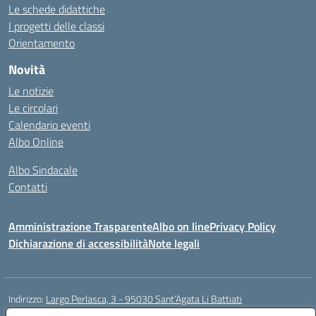
Le schede didattiche
I progetti delle classi
Orientamento
Novità
Le notizie
Le circolari
Calendario eventi
Albo Online
Albo Sindacale
Contatti
Amministrazione Trasparente
Albo on line
Privacy Policy
Dichiarazione di accessibilità
Note legali
Indirizzo:
Largo Perlasca, 3 - 95030 Sant’Agata Li Battiati
Centralino:
095241747 - 095213583
Email:
ctic8bl002@istruzione.it