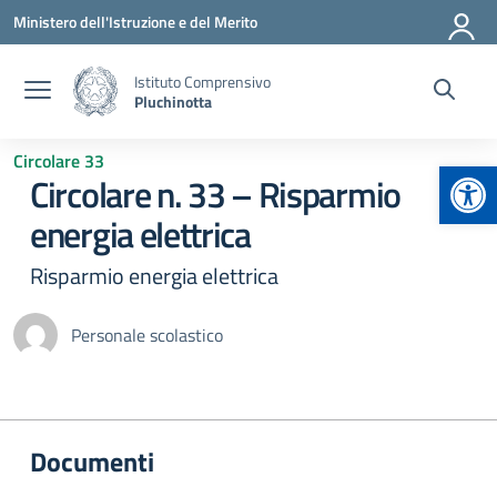
Vai ai contenuti
Vai al menu di navigazione
Vai al footer
Ministero dell'Istruzione e del Merito
Istituto Comprensivo
Pluchinotta
Circolare 33
Apr
Circolare n. 33 – Risparmio
energia elettrica
Risparmio energia elettrica
Personale scolastico
Documenti