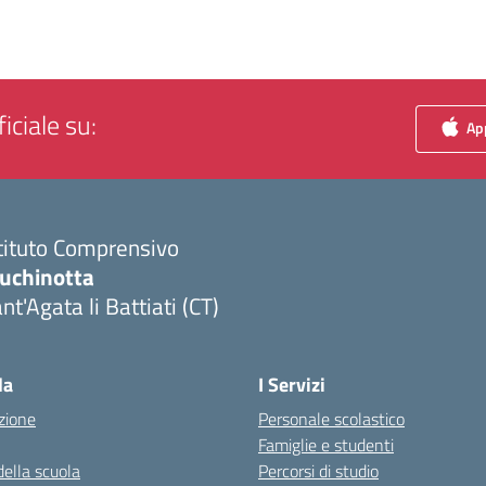
iciale su:
App
tituto Comprensivo
luchinotta
nt'Agata li Battiati (CT)
Visita la pagina iniziale della scuola
la
I Servizi
zione
Personale scolastico
Famiglie e studenti
della scuola
Percorsi di studio