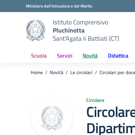
Vai ai contenuti
Vai al menu di navigazione
Vai al footer
Ministero dell'Istruzione e del Merito
Istituto Comprensivo
Pluchinotta
Sant'Agata li Battiati (CT)
Scuola
Servizi
Novità
Didattica
Home
Novità
Le circolari
Circolari per doc
Circolare
Circolar
Dipartim