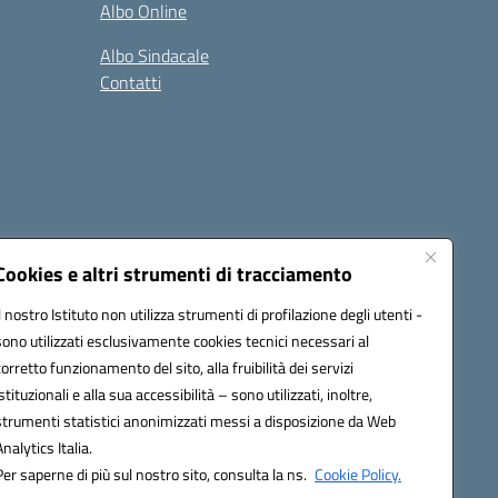
Albo Online
Albo Sindacale
Contatti
Cookies e altri strumenti di tracciamento
Il nostro Istituto non utilizza strumenti di profilazione degli utenti -
:
ctic8bl002@pec.istruzione.it
sono utilizzati esclusivamente cookies tecnici necessari al
corretto funzionamento del sito, alla fruibilità dei servizi
istituzionali e alla sua accessibilità – sono utilizzati, inoltre,
strumenti statistici anonimizzati messi a disposizione da Web
Analytics Italia.
Per saperne di più sul nostro sito, consulta la ns.
Cookie Policy.