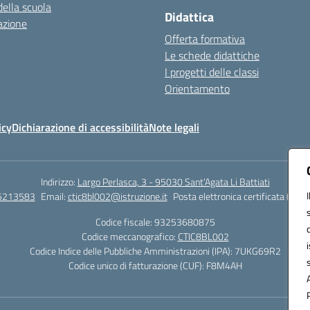
della scuola
Didattica
azione
Offerta formativa
Le schede didattiche
I progetti delle classi
Orientamento
icy
Dichiarazione di accessibilità
Note legali
Indirizzo:
Largo Perlasca, 3 - 95030 Sant’Agata Li Battiati
5213583
Email:
ctic8bl002@istruzione.it
Posta elettronica certificata (PEC)
Codice fiscale: 93253680875
Codice meccanografico:
CTIC8BL002
Codice Indice delle Pubbliche Amministrazioni (IPA): 7UKG69R2
Codice unico di fatturazione (CUF): F8M4AH