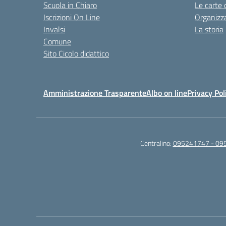
Scuola in Chiaro
Le carte 
Iscrizioni On Line
Organizz
Invalsi
La storia
Comune
Sito Cicolo didattico
Amministrazione Trasparente
Albo on line
Privacy Pol
Centralino:
095241747 - 09