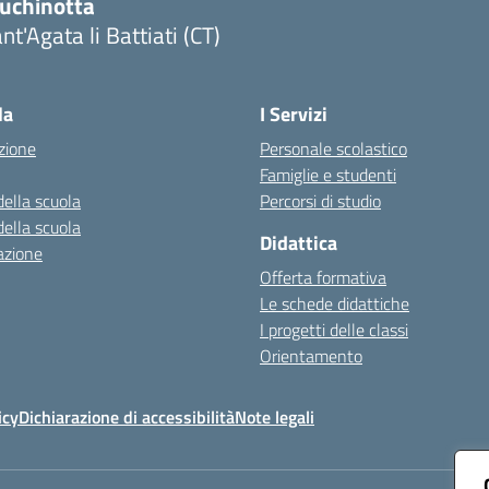
luchinotta
nt'Agata li Battiati (CT)
Visita la pagina iniziale della scuola
la
I Servizi
zione
Personale scolastico
Famiglie e studenti
della scuola
Percorsi di studio
della scuola
Didattica
azione
Offerta formativa
Le schede didattiche
I progetti delle classi
Orientamento
icy
Dichiarazione di accessibilità
Note legali