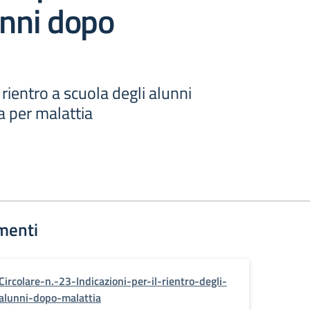
unni dopo
l rientro a scuola degli alunni
 per malattia
menti
Circolare-n.-23-Indicazioni-per-il-rientro-degli-
alunni-dopo-malattia