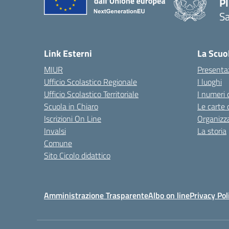
P
Sa
— 
Link Esterni
La Scuo
MIUR
Presenta
Ufficio Scolastico Regionale
I luoghi
Ufficio Scolastico Territoriale
I numeri 
Scuola in Chiaro
Le carte 
Iscrizioni On Line
Organizz
Invalsi
La storia
Comune
Sito Cicolo didattico
Amministrazione Trasparente
Albo on line
Privacy Pol