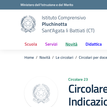
Vai ai contenuti
Vai al menu di navigazione
Vai al footer
Ministero dell'Istruzione e del Merito
Istituto Comprensivo
Pluchinotta
Sant'Agata li Battiati (CT)
Scuola
Servizi
Novità
Didattica
Home
Novità
Le circolari
Circolari per doc
Circolare 23
Circolar
Indicazio