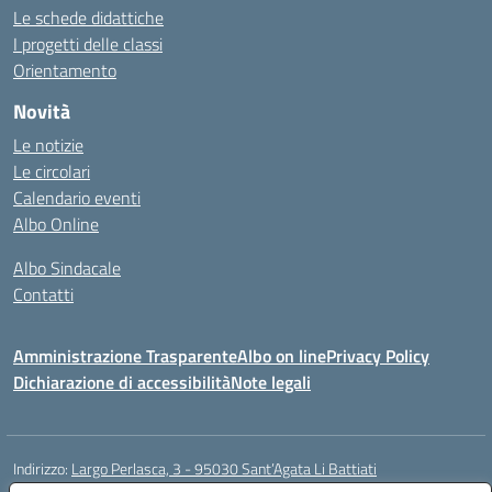
Le schede didattiche
I progetti delle classi
Orientamento
Novità
Le notizie
Le circolari
Calendario eventi
Albo Online
Albo Sindacale
Contatti
Amministrazione Trasparente
Albo on line
Privacy Policy
Dichiarazione di accessibilità
Note legali
Indirizzo:
Largo Perlasca, 3 - 95030 Sant’Agata Li Battiati
Centralino:
095241747 - 095213583
Email:
ctic8bl002@istruzione.it