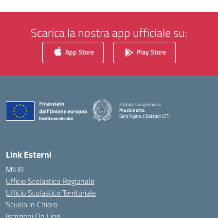
Scarica la nostra app ufficiale su:
App Store
Play Store
Istituto Comprensivo
Pluchinotta
Sant'Agata li Battiati (CT)
— Visita la pagina iniziale della scuola
Link Esterni
MIUR
Ufficio Scolastico Regionale
Ufficio Scolastico Territoriale
Scuola in Chiaro
Iscrizioni On Line