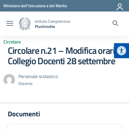
Vai ai contenuti
Vai al menu di navigazione
Vai al footer
Ministero dell'Istruzione e del Merito
Istituto Comprensivo
Pluchinotta
Circolare
Apr
Circolare n.21 – Modifica orario
Collegio Docenti 28 settembre
Personale scolastico
Docente
Documenti