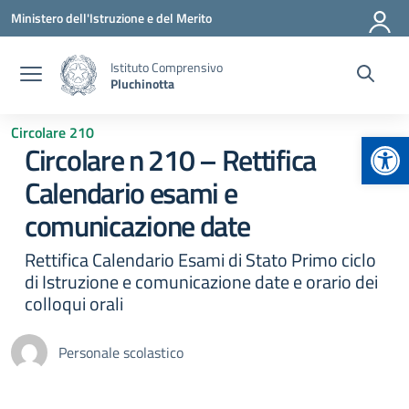
Vai ai contenuti
Vai al menu di navigazione
Vai al footer
Ministero dell'Istruzione e del Merito
Istituto Comprensivo
Pluchinotta
Circolare 210
Apr
Circolare n 210 – Rettifica
Calendario esami e
comunicazione date
Rettifica Calendario Esami di Stato Primo ciclo
di Istruzione e comunicazione date e orario dei
colloqui orali
Personale scolastico