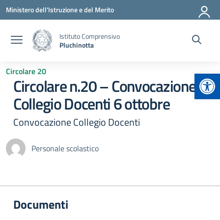
Vai ai contenuti
Vai al menu di navigazione
Vai al footer
Ministero dell'Istruzione e del Merito
Istituto Comprensivo
Pluchinotta
Circolare 20
Apr
Circolare n.20 – Convocazione
Collegio Docenti 6 ottobre
Convocazione Collegio Docenti
Personale scolastico
Documenti