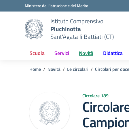
Vai ai contenuti
Vai al menu di navigazione
Vai al footer
Ministero dell'Istruzione e del Merito
Istituto Comprensivo
Pluchinotta
Sant'Agata li Battiati (CT)
Scuola
Servizi
Novità
Didattica
Home
Novità
Le circolari
Circolari per doc
Circolare 189
Circolar
Campiona