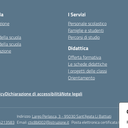
Visita la pagina iniziale della scuola
la
I Servizi
zione
Personale scolastico
Famiglie e studenti
della scuola
Percorsi di studio
della scuola
Didattica
azione
Offerta formativa
Le schede didattiche
I progetti delle classi
Orientamento
icy
Dichiarazione di accessibilità
Note legali
Indirizzo:
Largo Perlasca, 3 - 95030 Sant’Agata Li Battiati
5213583
Email:
ctic8bl002@istruzione.it
Posta elettronica certificata (PEC)