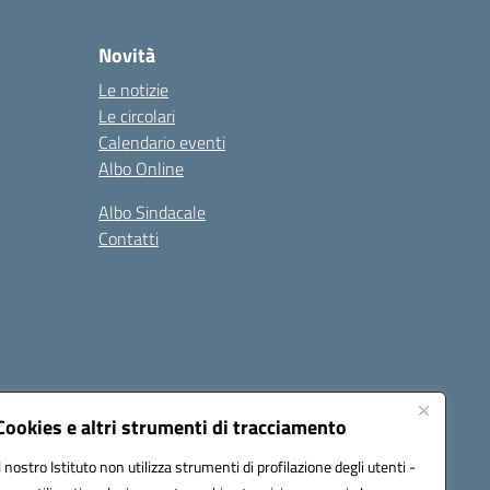
Novità
Le notizie
Le circolari
Calendario eventi
Albo Online
Albo Sindacale
Contatti
Cookies e altri strumenti di tracciamento
Il nostro Istituto non utilizza strumenti di profilazione degli utenti -
:
ctic8bl002@pec.istruzione.it