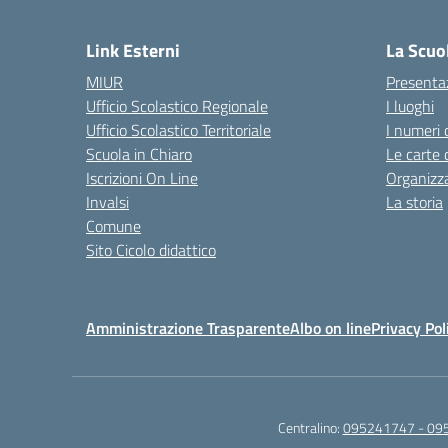
— 
Link Esterni
La Scuo
MIUR
Presenta
Ufficio Scolastico Regionale
I luoghi
Ufficio Scolastico Territoriale
I numeri 
Scuola in Chiaro
Le carte 
Iscrizioni On Line
Organizz
Invalsi
La storia
Comune
Sito Cicolo didattico
Amministrazione Trasparente
Albo on line
Privacy Pol
Centralino:
095241747 - 09