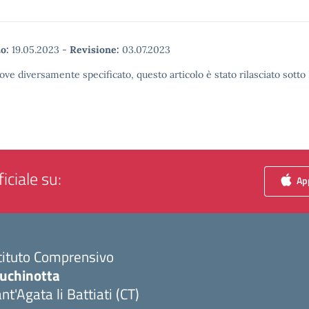
o:
19.05.2023
-
Revisione:
03.07.2023
ove diversamente specificato, questo articolo è stato rilasciato sott
iciale su:
App
tituto Comprensivo
luchinotta
nt'Agata li Battiati (CT)