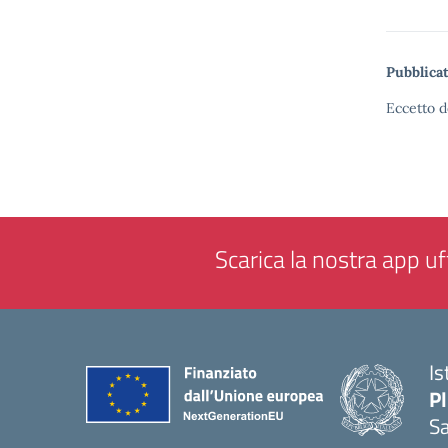
Pubblicat
Eccetto d
Scarica la nostra app uff
Is
P
Sa