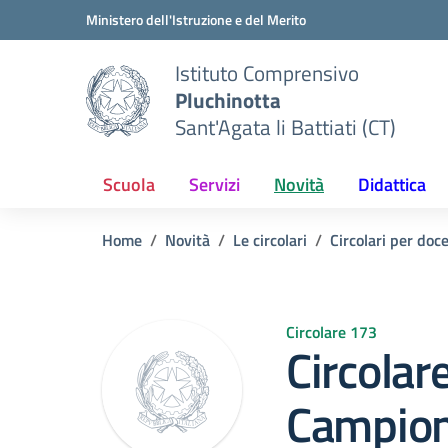
Vai ai contenuti
Vai al menu di navigazione
Vai al footer
Ministero dell'Istruzione e del Merito
Istituto Comprensivo
Pluchinotta
Sant'Agata li Battiati (CT)
Scuola
Servizi
Novità
Didattica
Home
Novità
Le circolari
Circolari per doc
Circolare 173
Circolar
Campion