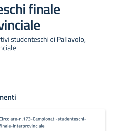
schi finale
vinciale
ivi studenteschi di Pallavolo,
nciale
menti
Circolare-n.173-Campionati-studenteschi-
finale-interprovinciale