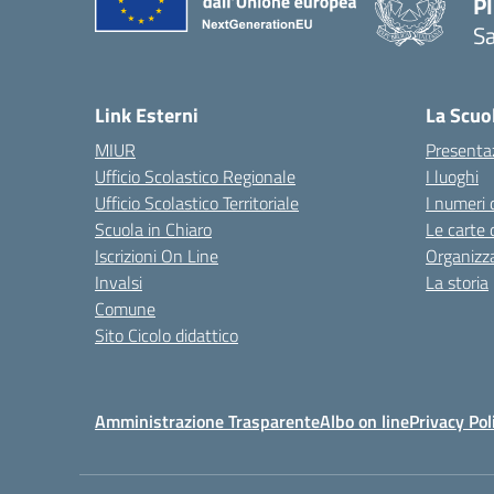
P
Sa
— 
Link Esterni
La Scuo
MIUR
Presenta
Ufficio Scolastico Regionale
I luoghi
Ufficio Scolastico Territoriale
I numeri 
Scuola in Chiaro
Le carte 
Iscrizioni On Line
Organizz
Invalsi
La storia
Comune
Sito Cicolo didattico
Amministrazione Trasparente
Albo on line
Privacy Pol