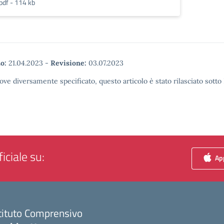
pdf - 114 kb
o:
21.04.2023
-
Revisione:
03.07.2023
ove diversamente specificato, questo articolo è stato rilasciato sott
iciale su:
App
tituto Comprensivo