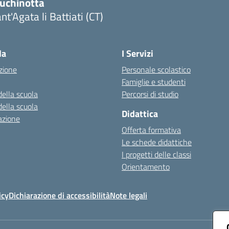
luchinotta
nt'Agata li Battiati (CT)
Visita la pagina iniziale della scuola
la
I Servizi
zione
Personale scolastico
Famiglie e studenti
della scuola
Percorsi di studio
della scuola
Didattica
azione
Offerta formativa
Le schede didattiche
I progetti delle classi
Orientamento
icy
Dichiarazione di accessibilità
Note legali