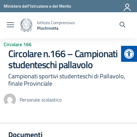
Vai ai contenuti
Vai al menu di navigazione
Vai al footer
Ministero dell'Istruzione e del Merito
Istituto Comprensivo
Pluchinotta
Circolare 166
Apr
Circolare n.166 – Campionati
studenteschi pallavolo
Campionati sportivi studenteschi di Pallavolo,
finale Provinciale
Personale scolastico
Documenti