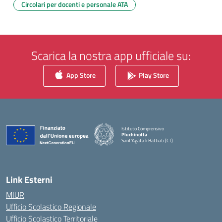
Circolari per docenti e personale ATA
Scarica la nostra app ufficiale su:
App Store
Play Store
Istituto Comprensivo
Pluchinotta
Sant'Agata li Battiati (CT)
— Visita la pagina iniziale della scuola
Link Esterni
MIUR
Ufficio Scolastico Regionale
Ufficio Scolastico Territoriale