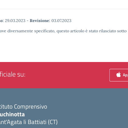
o:
29.03.2023
-
Revisione:
03.07.2023
ove diversamente specificato, questo articolo è stato rilasciato sott
iciale su:
App
tituto Comprensivo
luchinotta
nt'Agata li Battiati (CT)