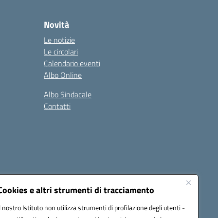
Novità
Le notizie
Le circolari
Calendario eventi
Albo Online
Albo Sindacale
Contatti
Cookies e altri strumenti di tracciamento
Il nostro Istituto non utilizza strumenti di profilazione degli utenti -
:
ctic8bl002@pec.istruzione.it