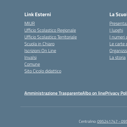
— 
Link Esterni
La Scuo
MIUR
Presenta
Ufficio Scolastico Regionale
I luoghi
Ufficio Scolastico Territoriale
I numeri 
Scuola in Chiaro
Le carte 
Iscrizioni On Line
Organizz
Invalsi
La storia
Comune
Sito Cicolo didattico
Amministrazione Trasparente
Albo on line
Privacy Pol
Centralino:
095241747 - 09