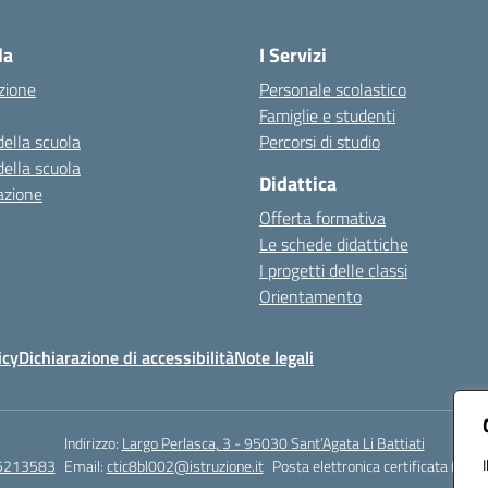
Visita la pagina iniziale della scuola
la
I Servizi
zione
Personale scolastico
Famiglie e studenti
della scuola
Percorsi di studio
della scuola
Didattica
azione
Offerta formativa
Le schede didattiche
I progetti delle classi
Orientamento
icy
Dichiarazione di accessibilità
Note legali
Indirizzo:
Largo Perlasca, 3 - 95030 Sant’Agata Li Battiati
5213583
Email:
ctic8bl002@istruzione.it
Posta elettronica certificata (PEC)