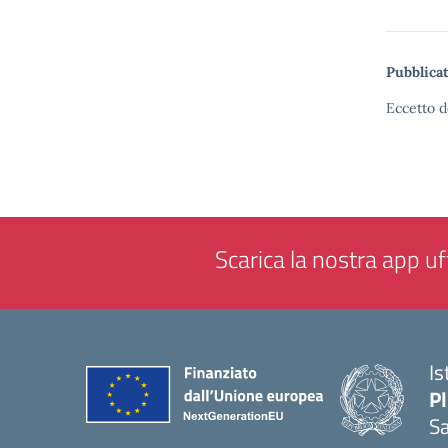
Pubblicat
Eccetto d
Scarica la nostra app uff
Is
P
Sa