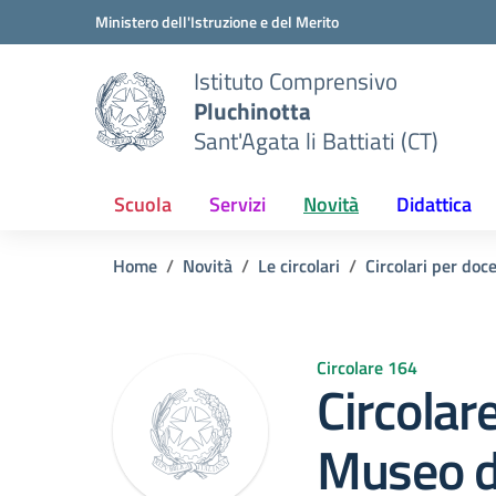
Vai ai contenuti
Vai al menu di navigazione
Vai al footer
Ministero dell'Istruzione e del Merito
Istituto Comprensivo
Pluchinotta
Sant'Agata li Battiati (CT)
Scuola
Servizi
Novità
Didattica
Home
Novità
Le circolari
Circolari per doc
Circolare 164
Circolar
Museo d