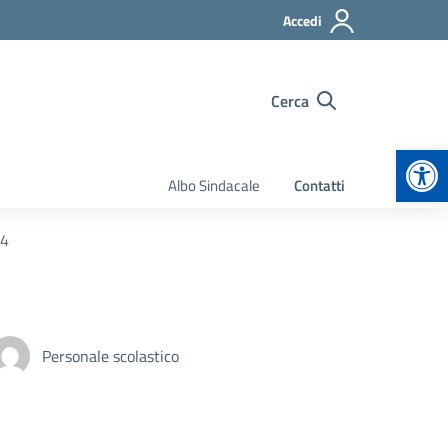
Accedi
Cerca
Apr
Albo Sindacale
Contatti
24
Personale scolastico