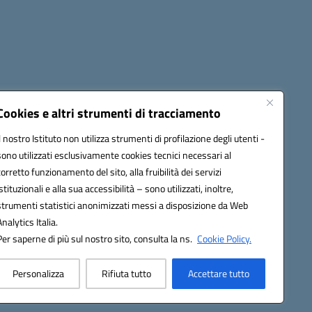
Cookies e altri strumenti di tracciamento
Il nostro Istituto non utilizza strumenti di profilazione degli utenti -
:
ctic8bl002@pec.istruzione.it
sono utilizzati esclusivamente cookies tecnici necessari al
corretto funzionamento del sito, alla fruibilità dei servizi
istituzionali e alla sua accessibilità – sono utilizzati, inoltre,
strumenti statistici anonimizzati messi a disposizione da Web
Analytics Italia.
Per saperne di più sul nostro sito, consulta la ns.
Cookie Policy.
Personalizza
Rifiuta tutto
Accettare tutto