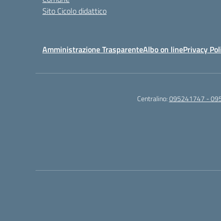
Sito Cicolo didattico
Amministrazione Trasparente
Albo on line
Privacy Pol
Centralino:
095241747 - 09