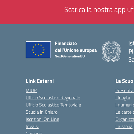
Scarica la nostra app uff
Is
P
Sa
— 
Link Esterni
La Scuo
MIUR
Presenta
Ufficio Scolastico Regionale
I luoghi
Ufficio Scolastico Territoriale
I numeri 
Scuola in Chiaro
Le carte 
Iscrizioni On Line
Organizz
Invalsi
La storia
Comune