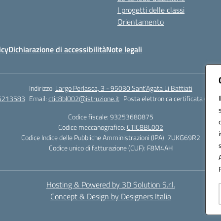
I progetti delle classi
Orientamento
icy
Dichiarazione di accessibilità
Note legali
Indirizzo:
Largo Perlasca, 3 - 95030 Sant’Agata Li Battiati
5213583
Email:
ctic8bl002@istruzione.it
Posta elettronica certificata (PEC)
Codice fiscale: 93253680875
Codice meccanografico:
CTIC8BL002
Codice Indice delle Pubbliche Amministrazioni (IPA): 7UKG69R2
Codice unico di fatturazione (CUF): F8M4AH
Hosting & Powered by 3D Solution S.r.l.
Concept & Design by Designers Italia