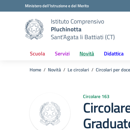
Vai ai contenuti
Vai al menu di navigazione
Vai al footer
Ministero dell'Istruzione e del Merito
Istituto Comprensivo
Pluchinotta
Sant'Agata li Battiati (CT)
Scuola
Servizi
Novità
Didattica
Home
Novità
Le circolari
Circolari per doc
Circolare 163
Circolar
Graduato