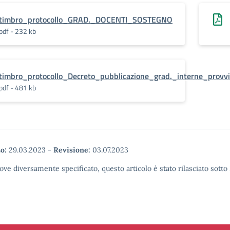
timbro_protocollo_GRAD._DOCENTI_SOSTEGNO
pdf - 232 kb
timbro_protocollo_Decreto_pubblicazione_grad._interne_provv
pdf - 481 kb
o:
29.03.2023
-
Revisione:
03.07.2023
ove diversamente specificato, questo articolo è stato rilasciato sott