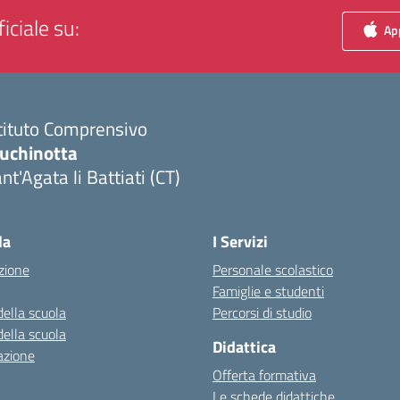
iciale su:
App
tituto Comprensivo
luchinotta
nt'Agata li Battiati (CT)
Visita la pagina iniziale della scuola
la
I Servizi
zione
Personale scolastico
Famiglie e studenti
della scuola
Percorsi di studio
della scuola
Didattica
azione
Offerta formativa
Le schede didattiche