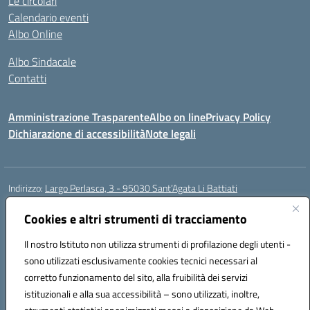
Le circolari
Calendario eventi
Albo Online
Albo Sindacale
Contatti
Amministrazione Trasparente
Albo on line
Privacy Policy
Dichiarazione di accessibilità
Note legali
Indirizzo:
Largo Perlasca, 3 - 95030 Sant’Agata Li Battiati
Centralino:
095241747 - 095213583
Email:
ctic8bl002@istruzione.it
Posta elettronica certificata (PEC):
Cookies e altri strumenti di tracciamento
ctic8bl002@pec.istruzione.it
Codice fiscale: 93253680875
Il nostro Istituto non utilizza strumenti di profilazione degli utenti -
Codice meccanografico:
CTIC8BL002
sono utilizzati esclusivamente cookies tecnici necessari al
Codice Indice delle Pubbliche Amministrazioni (IPA): 7UKG69R2
corretto funzionamento del sito, alla fruibilità dei servizi
Codice unico di fatturazione (CUF): F8M4AH
istituzionali e alla sua accessibilità – sono utilizzati, inoltre,