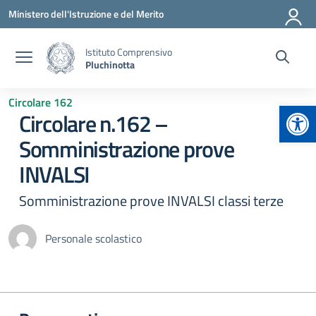
Vai ai contenuti
Vai al menu di navigazione
Vai al footer
Ministero dell'Istruzione e del Merito
Istituto Comprensivo
Pluchinotta
Circolare 162
Apr
Circolare n.162 –
Somministrazione prove
INVALSI
Somministrazione prove INVALSI classi terze
Personale scolastico