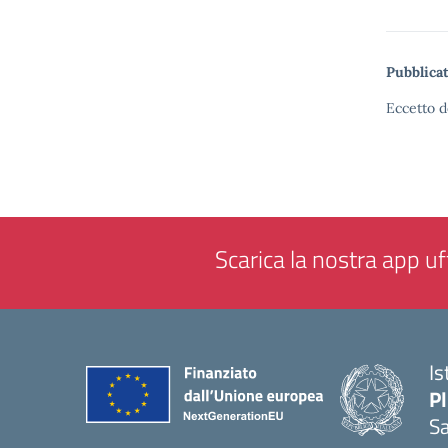
Pubblicat
Eccetto d
Scarica la nostra app uff
Is
P
Sa