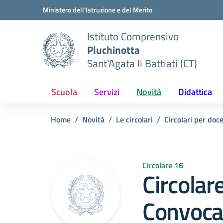
Vai ai contenuti
Vai al menu di navigazione
Vai al footer
Ministero dell'Istruzione e del Merito
Istituto Comprensivo
Pluchinotta
Sant'Agata li Battiati (CT)
Scuola
Servizi
Novità
Didattica
Home
Novità
Le circolari
Circolari per doc
Circolare 16
Circolar
Convocaz