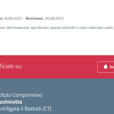
o:
16.09.2022
-
Revisione:
30.06.2023
ove diversamente specificato, questo articolo è stato rilasciato sott
iciale su:
App
tituto Comprensivo
luchinotta
nt'Agata li Battiati (CT)