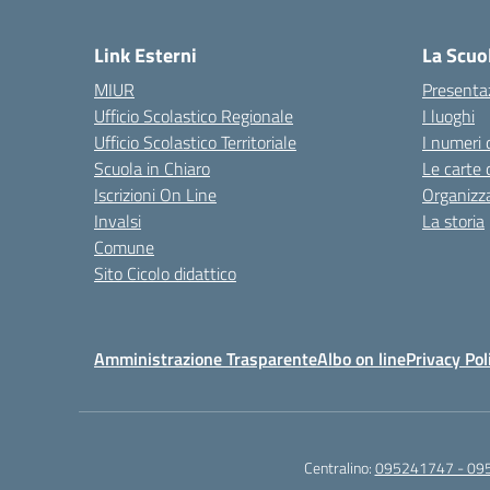
— 
Link Esterni
La Scuo
MIUR
Presenta
Ufficio Scolastico Regionale
I luoghi
Ufficio Scolastico Territoriale
I numeri 
Scuola in Chiaro
Le carte 
Iscrizioni On Line
Organizz
Invalsi
La storia
Comune
Sito Cicolo didattico
Amministrazione Trasparente
Albo on line
Privacy Pol
Centralino:
095241747 - 09