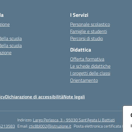
Visita la pagina iniziale della scuola
la
I Servizi
zione
Personale scolastico
Famiglie e studenti
della scuola
Percorsi di studio
della scuola
Didattica
azione
Offerta formativa
Le schede didattiche
I progetti delle classi
Orientamento
icy
Dichiarazione di accessibilità
Note legali
Indirizzo:
Largo Perlasca, 3 - 95030 Sant’Agata Li Battiati
5213583
Email:
ctic8bl002@istruzione.it
Posta elettronica certificata (PEC)