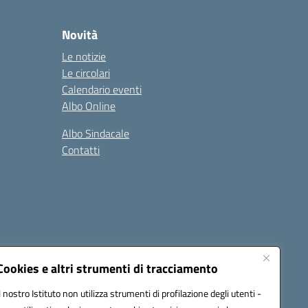
Novità
Le notizie
Le circolari
Calendario eventi
Albo Online
Albo Sindacale
Contatti
Cookies e altri strumenti di tracciamento
Il nostro Istituto non utilizza strumenti di profilazione degli utenti -
:
ctic8bl002@pec.istruzione.it