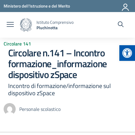
Vai ai contenuti
Vai al menu di navigazione
Vai al footer
Ministero dell'Istruzione e del Merito
Istituto Comprensivo
Pluchinotta
Circolare 141
Apr
Circolare n.141 – Incontro
formazione_informazione
dispositivo zSpace
Incontro di formazione/informazione sul
dispositivo zSpace
Personale scolastico