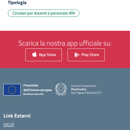
Tipologia
Circolari per docenti e personale ATA
Scarica la nostra app ufficiale su:
App Store
Play Store
Istituto Comprensivo
Pluchinotta
Sant'Agata li Battiati (CT)
— Visita la pagina iniziale della scuola
Link Esterni
MIUR