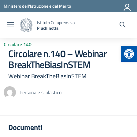
Vai ai contenuti
Vai al menu di navigazione
Vai al footer
Ministero dell'Istruzione e del Merito
Istituto Comprensivo
Pluchinotta
Circolare 140
Apr
Circolare n.140 – Webinar
BreakTheBiasInSTEM
Webinar BreakTheBiasInSTEM
Personale scolastico
Documenti