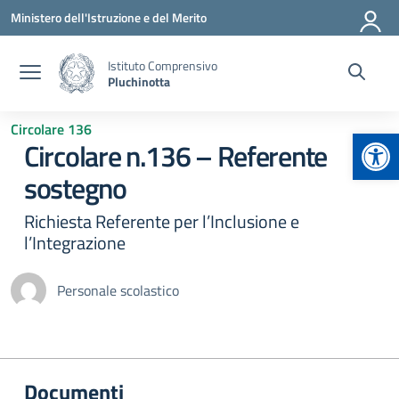
Vai ai contenuti
Vai al menu di navigazione
Vai al footer
Ministero dell'Istruzione e del Merito
Istituto Comprensivo
Pluchinotta
Circolare 136
Apr
Circolare n.136 – Referente
sostegno
Richiesta Referente per l’Inclusione e
l’Integrazione
Personale scolastico
Documenti