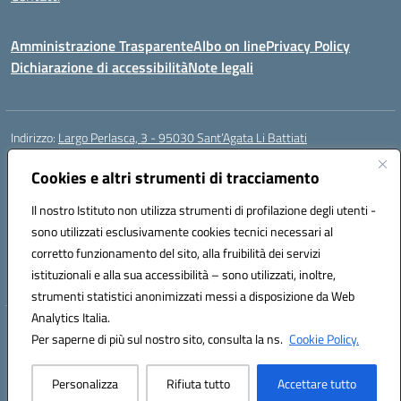
Amministrazione Trasparente
Albo on line
Privacy Policy
Dichiarazione di accessibilità
Note legali
Indirizzo:
Largo Perlasca, 3 - 95030 Sant’Agata Li Battiati
Centralino:
095241747 - 095213583
Email:
ctic8bl002@istruzione.it
Posta elettronica certificata (PEC):
Cookies e altri strumenti di tracciamento
ctic8bl002@pec.istruzione.it
Codice fiscale: 93253680875
Il nostro Istituto non utilizza strumenti di profilazione degli utenti -
Codice meccanografico:
CTIC8BL002
sono utilizzati esclusivamente cookies tecnici necessari al
Codice Indice delle Pubbliche Amministrazioni (IPA): 7UKG69R2
corretto funzionamento del sito, alla fruibilità dei servizi
Codice unico di fatturazione (CUF): F8M4AH
istituzionali e alla sua accessibilità – sono utilizzati, inoltre,
strumenti statistici anonimizzati messi a disposizione da Web
Analytics Italia.
Hosting & Powered by 3D Solution S.r.l.
Per saperne di più sul nostro sito, consulta la ns.
Cookie Policy.
Concept & Design by Designers Italia
Personalizza
Rifiuta tutto
Accettare tutto