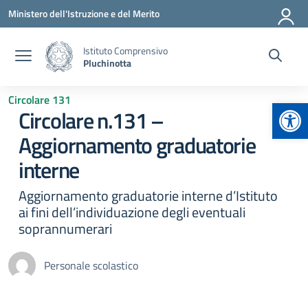
Vai ai contenuti
Vai al menu di navigazione
Vai al footer
Ministero dell'Istruzione e del Merito
Istituto Comprensivo
Pluchinotta
Circolare 131
Apr
Circolare n.131 –
Aggiornamento graduatorie
interne
Aggiornamento graduatorie interne d’Istituto
ai fini dell’individuazione degli eventuali
soprannumerari
Personale scolastico