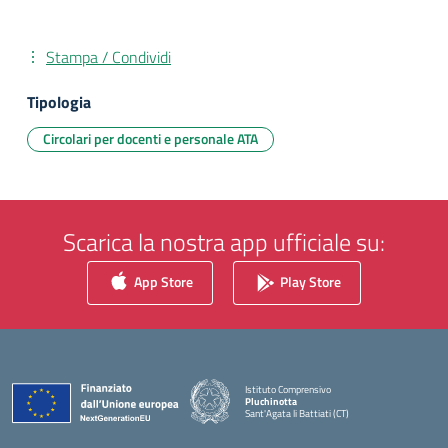
Stampa / Condividi
Tipologia
Circolari per docenti e personale ATA
Scarica la nostra app ufficiale su:
App Store
Play Store
Istituto Comprensivo
Pluchinotta
Sant'Agata li Battiati (CT)
— Visita la pagina iniziale della scuola