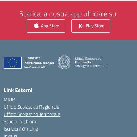
Scarica la nostra app ufficiale su:
App Store
Play Store
Istituto Comprensivo
Pluchinotta
Sant'Agata li Battiati (CT)
— Visita la pagina iniziale della scuola
Link Esterni
MIUR
Ufficio Scolastico Regionale
Ufficio Scolastico Territoriale
Scuola in Chiaro
Iscrizioni On Line
Invalsi