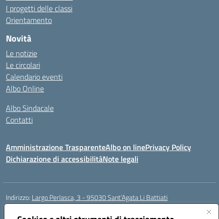
I progetti delle classi
Orientamento
Novità
Le notizie
Le circolari
Calendario eventi
Albo Online
Albo Sindacale
Contatti
Amministrazione Trasparente
Albo on line
Privacy Policy
Dichiarazione di accessibilità
Note legali
Indirizzo:
Largo Perlasca, 3 - 95030 Sant’Agata Li Battiati
Centralino:
095241747 - 095213583
Email:
ctic8bl002@istruzione.it
Posta elettronica certificata (PEC):
ctic8bl002@pec.istruzione.it