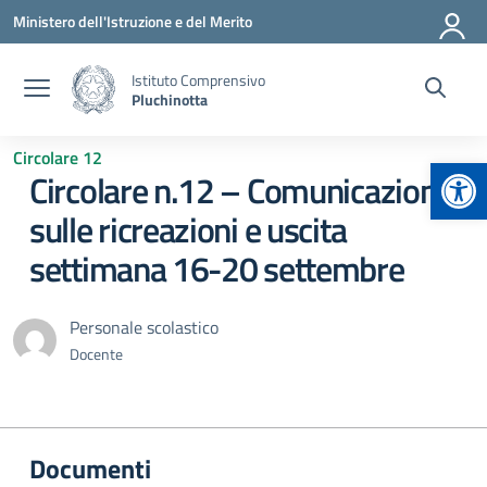
Vai ai contenuti
Vai al menu di navigazione
Vai al footer
Ministero dell'Istruzione e del Merito
Istituto Comprensivo
Pluchinotta
Circolare 12
Apr
Circolare n.12 – Comunicazione
sulle ricreazioni e uscita
settimana 16-20 settembre
Personale scolastico
Docente
Documenti