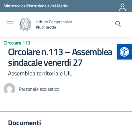
Vai ai contenuti
Vai al menu di navigazione
Vai al footer
Ministero dell'Istruzione e del Merito
Istituto Comprensivo
Pluchinotta
Circolare 113
Apr
Circolare n.113 – Assemblea
sindacale venerdi 27
Assemblea territoriale UIL
Personale scolastico
Documenti