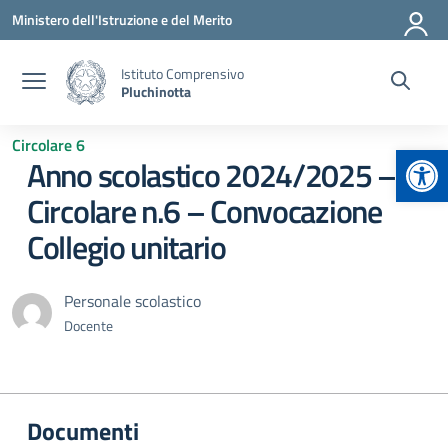
Vai ai contenuti
Vai al menu di navigazione
Vai al footer
Ministero dell'Istruzione e del Merito
Istituto Comprensivo
Pluchinotta
Circolare 6
Apr
Anno scolastico 2024/2025 –
Circolare n.6 – Convocazione
Collegio unitario
Personale scolastico
Docente
Documenti