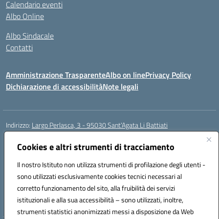
Calendario eventi
Albo Online
Albo Sindacale
Contatti
Amministrazione Trasparente
Albo on line
Privacy Policy
Dichiarazione di accessibilità
Note legali
Indirizzo:
Largo Perlasca, 3 - 95030 Sant’Agata Li Battiati
Centralino:
095241747 - 095213583
Email:
ctic8bl002@istruzione.it
Posta elettronica certificata (PEC):
Cookies e altri strumenti di tracciamento
ctic8bl002@pec.istruzione.it
Codice fiscale: 93253680875
Il nostro Istituto non utilizza strumenti di profilazione degli utenti -
Codice meccanografico:
CTIC8BL002
sono utilizzati esclusivamente cookies tecnici necessari al
Codice Indice delle Pubbliche Amministrazioni (IPA): 7UKG69R2
corretto funzionamento del sito, alla fruibilità dei servizi
Codice unico di fatturazione (CUF): F8M4AH
istituzionali e alla sua accessibilità – sono utilizzati, inoltre,
strumenti statistici anonimizzati messi a disposizione da Web