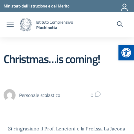
Vai ai contenuti
Vai al menu di navigazione
Vai al footer
Ministero dell'Istruzione e del Merito
Istituto Comprensivo
Pluchinotta
Apr
Christmas…is coming!
Personale scolastico
0
Si ringraziano il Prof. Lencioni e la Prof.ssa La Jacona