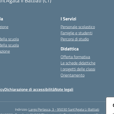
nt'Agata li Battiati (CT)
Visita la pagina iniziale della scuola
la
I Servizi
zione
Personale scolastico
Famiglie e studenti
della scuola
Percorsi di studio
della scuola
Didattica
azione
Offerta formativa
Le schede didattiche
I progetti delle classi
Orientamento
icy
Dichiarazione di accessibilità
Note legali
Indirizzo:
Largo Perlasca, 3 - 95030 Sant’Agata Li Battiati