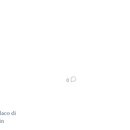
0
daco di
in