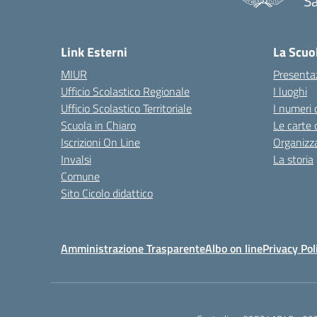
Sa
— 
Link Esterni
La Scuo
MIUR
Presenta
Ufficio Scolastico Regionale
I luoghi
Ufficio Scolastico Territoriale
I numeri 
Scuola in Chiaro
Le carte 
Iscrizioni On Line
Organizz
Invalsi
La storia
Comune
Sito Cicolo didattico
Amministrazione Trasparente
Albo on line
Privacy Pol