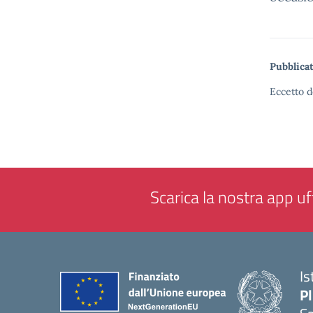
Pubblicat
Eccetto d
Scarica la nostra app uff
Is
P