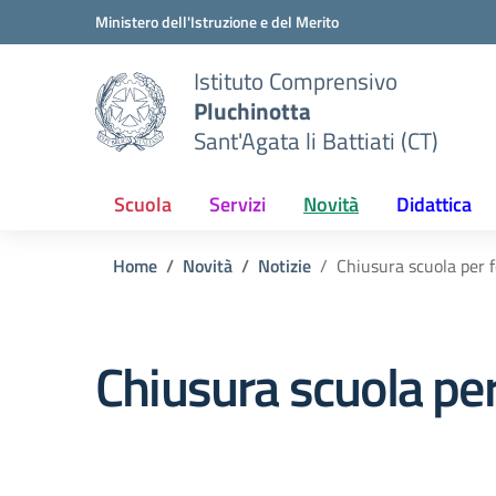
Vai ai contenuti
Vai al menu di navigazione
Vai al footer
Ministero dell'Istruzione e del Merito
Istituto Comprensivo
Pluchinotta
Sant'Agata li Battiati (CT)
Scuola
Servizi
Novità
Didattica
Home
Novità
Notizie
Chiusura scuola per f
Chiusura scuola per