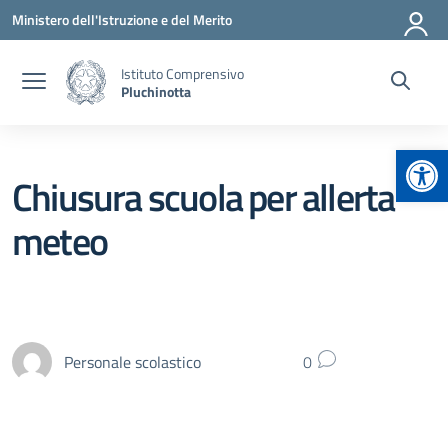
Vai ai contenuti
Vai al menu di navigazione
Vai al footer
Ministero dell'Istruzione e del Merito
Istituto Comprensivo
Pluchinotta
Apr
Chiusura scuola per allerta
meteo
Personale scolastico
0