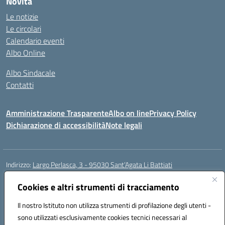
Novità
Le notizie
Le circolari
Calendario eventi
Albo Online
Albo Sindacale
Contatti
Amministrazione Trasparente
Albo on line
Privacy Policy
Dichiarazione di accessibilità
Note legali
Indirizzo:
Largo Perlasca, 3 - 95030 Sant’Agata Li Battiati
Centralino:
095241747 - 095213583
Email:
ctic8bl002@istruzione.it
Posta elettronica certificata (PEC):
Cookies e altri strumenti di tracciamento
ctic8bl002@pec.istruzione.it
Codice fiscale: 93253680875
Il nostro Istituto non utilizza strumenti di profilazione degli utenti -
Codice meccanografico:
CTIC8BL002
sono utilizzati esclusivamente cookies tecnici necessari al