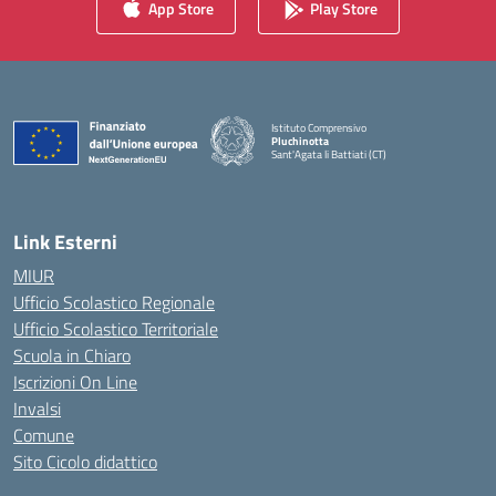
App Store
Play Store
Istituto Comprensivo
Pluchinotta
Sant'Agata li Battiati (CT)
— Visita la pagina iniziale della scuola
Link Esterni
MIUR
Ufficio Scolastico Regionale
Ufficio Scolastico Territoriale
Scuola in Chiaro
Iscrizioni On Line
Invalsi
Comune
Sito Cicolo didattico