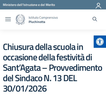
Vai ai contenuti
Vai al menu di navigazione
Vai al footer
Ministero dell'Istruzione e del Merito
Istituto Comprensivo
Pluchinotta
Apr
Chiusura della scuola in
occasione della festività di
Sant’Agata – Provvedimento
del Sindaco N. 13 DEL
30/01/2026