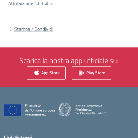
Attribuzione 4.0 Italia.
Stampa / Condividi
Scarica la nostra app ufficiale su:
App Store
Play Store
Istituto Comprensivo
Pluchinotta
Sant'Agata li Battiati (CT)
— Visita la pagina iniziale della scuola
Link Esterni