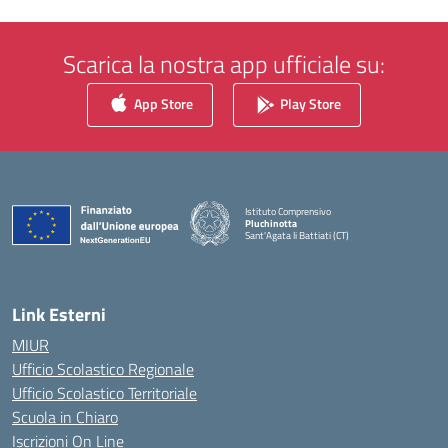
Scarica la nostra app ufficiale su:
App Store
Play Store
Istituto Comprensivo
Pluchinotta
Sant'Agata li Battiati (CT)
— Visita la pagina iniziale della scuola
Link Esterni
MIUR
Ufficio Scolastico Regionale
Ufficio Scolastico Territoriale
Scuola in Chiaro
Iscrizioni On Line