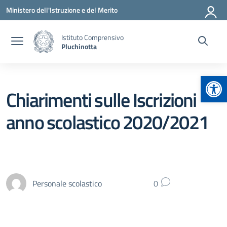
Vai ai contenuti
Vai al menu di navigazione
Vai al footer
Ministero dell'Istruzione e del Merito
Istituto Comprensivo
Pluchinotta
Apr
Chiarimenti sulle Iscrizioni
anno scolastico 2020/2021
Personale scolastico
0