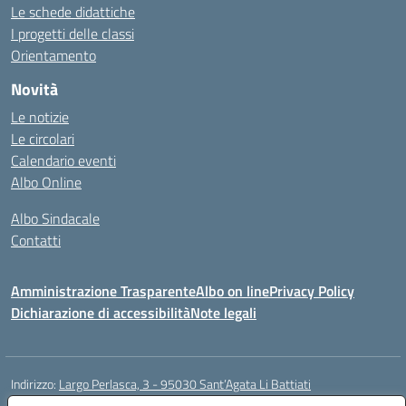
Le schede didattiche
I progetti delle classi
Orientamento
Novità
Le notizie
Le circolari
Calendario eventi
Albo Online
Albo Sindacale
Contatti
Amministrazione Trasparente
Albo on line
Privacy Policy
Dichiarazione di accessibilità
Note legali
Indirizzo:
Largo Perlasca, 3 - 95030 Sant’Agata Li Battiati
Centralino:
095241747 - 095213583
Email:
ctic8bl002@istruzione.it