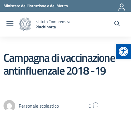
Vai ai contenuti
Vai al menu di navigazione
Vai al footer
Ministero dell'Istruzione e del Merito
Istituto Comprensivo
Pluchinotta
Apr
Campagna di vaccinazione
antinfluenzale 2018 -19
Personale scolastico
0