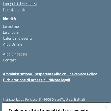
I progetti delle classi
Orientamento
Novità
Le notizie
Le circolari
Calendario eventi
Albo Online
Albo Sindacale
Contatti
Amministrazione Trasparente
Albo on line
Privacy Policy
Dichiarazione di accessibilità
Note legali
Indirizzo:
Largo Perlasca, 3 - 95030 Sant’Agata Li Battiati
Centralino:
095241747 - 095213583
Email:
ctic8bl002@istruzione.it
Posta elettronica certificata (PEC):
Cookies e altri strumenti di tracciamento
ctic8bl002@pec.istruzione.it