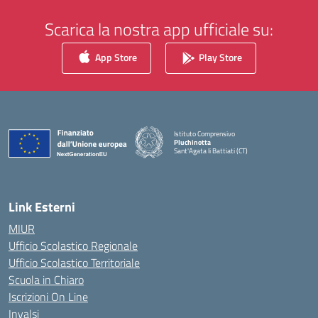
Scarica la nostra app ufficiale su:
App Store
Play Store
Istituto Comprensivo
Pluchinotta
Sant'Agata li Battiati (CT)
— Visita la pagina iniziale della scuola
Link Esterni
MIUR
Ufficio Scolastico Regionale
Ufficio Scolastico Territoriale
Scuola in Chiaro
Iscrizioni On Line
Invalsi