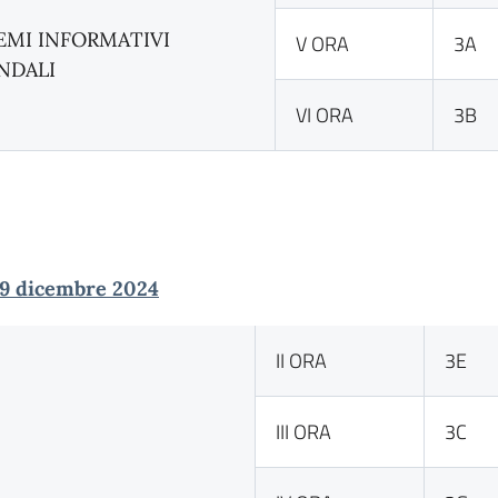
EMI INFORMATIVI
V ORA
3A
NDALI
VI ORA
3B
 9 dicembre 2024
II ORA
3E
III ORA
3C