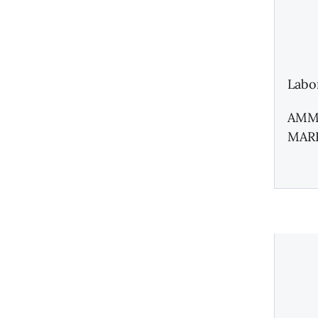
Labo
AMM
MAR