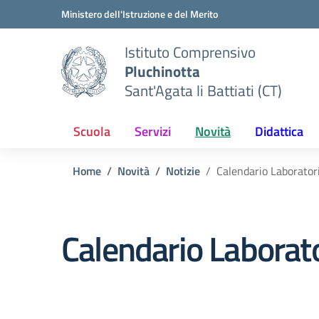
Vai ai contenuti
Vai al menu di navigazione
Vai al footer
Ministero dell'Istruzione e del Merito
Istituto Comprensivo
Pluchinotta
Sant'Agata li Battiati (CT)
Scuola
Servizi
Novità
Didattica
Home
Novità
Notizie
Calendario Laborator
Calendario Laborato