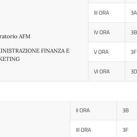
III ORA
3
IV ORA
3
ratorio AFM
INISTRAZIONE FINANZA E
V ORA
3F
KETING
VI ORA
3
II ORA
3B
III ORA
3F