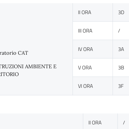
II ORA
3D
III ORA
/
IV ORA
3A
ratorio CAT
TRUZIONI AMBIENTE E
V ORA
3B
RITORIO
VI ORA
3F
II ORA
/