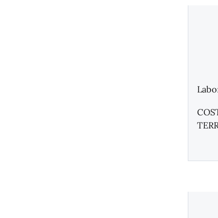
Labo
COS
TER