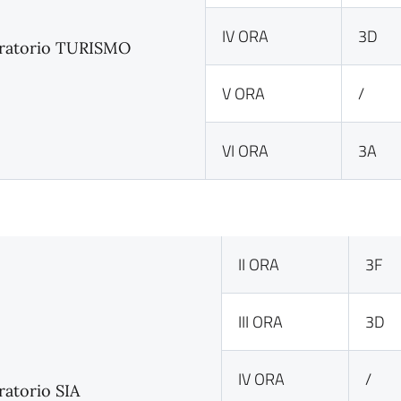
IV ORA
3D
ratorio TURISMO
V ORA
/
VI ORA
3A
II ORA
3F
III ORA
3D
IV ORA
/
ratorio SIA