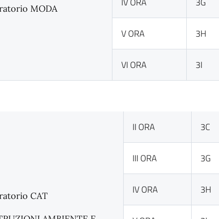
IV ORA
3G
ratorio MODA
V ORA
3H
VI ORA
3I
II ORA
3C
III ORA
3G
IV ORA
3H
ratorio CAT
TRUZIONI AMBIENTE E