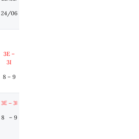
24/06
3E –
3I
8 – 9
3E – 3I
8 – 9