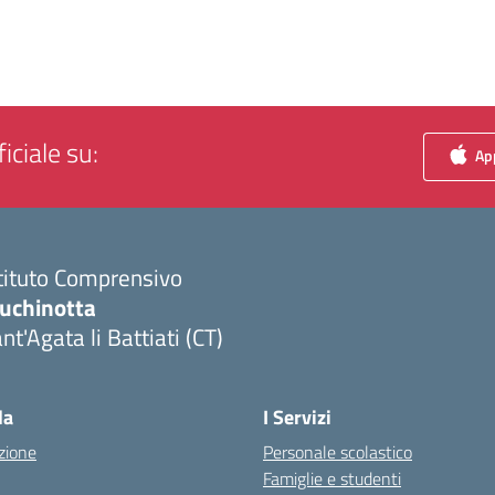
iciale su:
App
tituto Comprensivo
luchinotta
nt'Agata li Battiati (CT)
Visita la pagina iniziale della scuola
la
I Servizi
zione
Personale scolastico
Famiglie e studenti