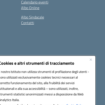
Calendario eventi
Albo Online
Albo Sindacale
Contatti
Cookies e altri strumenti di tracciamento
Il nostro Istituto non utilizza strumenti di profilazione degli utenti -
:
ctic8bl002@pec.istruzione.it
sono utilizzati esclusivamente cookies tecnici necessari al
corretto funzionamento del sito, alla fruibilità dei servizi
istituzionali e alla sua accessibilità – sono utilizzati, inoltre,
strumenti statistici anonimizzati messi a disposizione da Web
Analytics Italia.