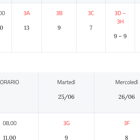
00
3A
3B
3C
3D –
3H
00
13
9
7
9 – 9
ORARIO
Martedì
Mercoledì
25/06
26/06
08,00
3G
3F
11,00
9
8