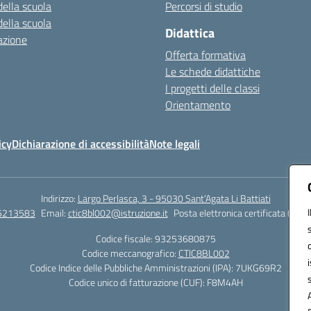
della scuola
Percorsi di studio
della scuola
Didattica
azione
Offerta formativa
Le schede didattiche
I progetti delle classi
Orientamento
icy
Dichiarazione di accessibilità
Note legali
Indirizzo:
Largo Perlasca, 3 - 95030 Sant’Agata Li Battiati
5213583
Email:
ctic8bl002@istruzione.it
Posta elettronica certificata (PEC)
Codice fiscale: 93253680875
Codice meccanografico:
CTIC8BL002
Codice Indice delle Pubbliche Amministrazioni (IPA): 7UKG69R2
Codice unico di fatturazione (CUF): F8M4AH