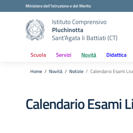
Vai ai contenuti
Vai al menu di navigazione
Vai al footer
Ministero dell'Istruzione e del Merito
Istituto Comprensivo
Pluchinotta
Sant'Agata li Battiati (CT)
Scuola
Servizi
Novità
Didattica
Home
Novità
Notizie
Calendario Esami Li
Calendario Esami 