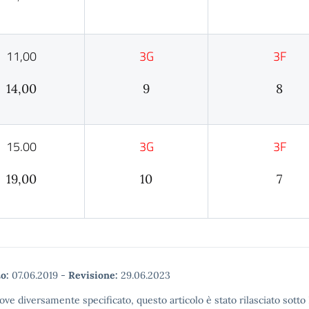
11,00
3G
3F
14,00
9
8
15.00
3G
3F
19,00
10
7
o:
07.06.2019
-
Revisione:
29.06.2023
ove diversamente specificato, questo articolo è stato rilasciato sott