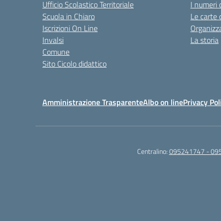
Ufficio Scolastico Territoriale
I numeri 
Scuola in Chiaro
Le carte 
Iscrizioni On Line
Organizz
Invalsi
La storia
Comune
Sito Cicolo didattico
Amministrazione Trasparente
Albo on line
Privacy Pol
Centralino:
095241747 - 09