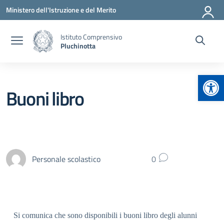
Vai ai contenuti
Vai al menu di navigazione
Vai al footer
Ministero dell'Istruzione e del Merito
Istituto Comprensivo
Pluchinotta
Apr
Buoni libro
Personale scolastico
0
Si comunica che sono disponibili i buoni libro degli alunni