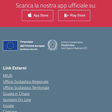
Scarica la nostra app ufficiale su:
App Store
Play Store
Istituto Comprensivo
Pluchinotta
Sant'Agata li Battiati (CT)
— Visita la pagina iniziale della scuola
Link Esterni
MIUR
Ufficio Scolastico Regionale
Ufficio Scolastico Territoriale
Scuola in Chiaro
Iscrizioni On Line
Invalsi
Comune