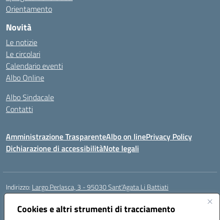
Orientamento
Novità
Le notizie
Le circolari
Calendario eventi
Albo Online
Albo Sindacale
Contatti
Amministrazione Trasparente
Albo on line
Privacy Policy
Dichiarazione di accessibilità
Note legali
Indirizzo:
Largo Perlasca, 3 - 95030 Sant’Agata Li Battiati
Centralino:
095241747 - 095213583
Email:
ctic8bl002@istruzione.it
Posta elettronica certificata (PEC):
Cookies e altri strumenti di tracciamento
ctic8bl002@pec.istruzione.it