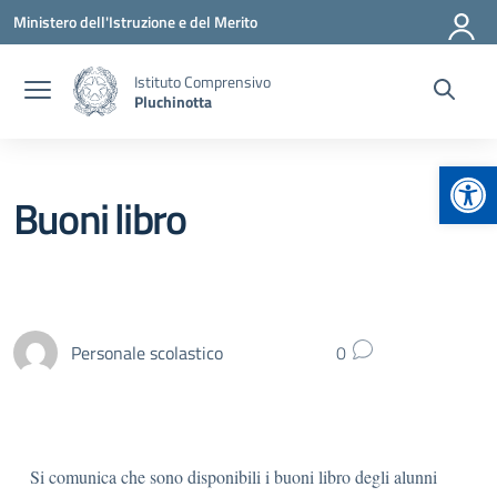
Vai ai contenuti
Vai al menu di navigazione
Vai al footer
Ministero dell'Istruzione e del Merito
Istituto Comprensivo
Pluchinotta
Apr
Buoni libro
Personale scolastico
0
Si comunica che sono disponibili i buoni libro degli alunni