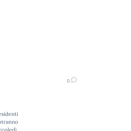
0
esidenti
otranno
rcoledì,