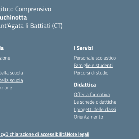
tituto Comprensivo
luchinotta
nt'Agata li Battiati (CT)
Visita la pagina iniziale della scuola
la
I Servizi
zione
Personale scolastico
Famiglie e studenti
della scuola
Percorsi di studio
della scuola
Didattica
azione
Offerta formativa
Le schede didattiche
I progetti delle classi
Orientamento
icy
Dichiarazione di accessibilità
Note legali