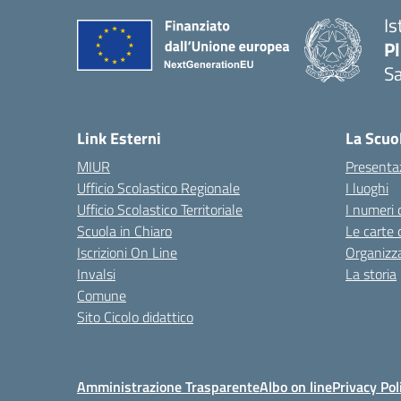
Is
P
Sa
— 
Link Esterni
La Scuo
MIUR
Presenta
Ufficio Scolastico Regionale
I luoghi
Ufficio Scolastico Territoriale
I numeri 
Scuola in Chiaro
Le carte 
Iscrizioni On Line
Organizz
Invalsi
La storia
Comune
Sito Cicolo didattico
Amministrazione Trasparente
Albo on line
Privacy Pol