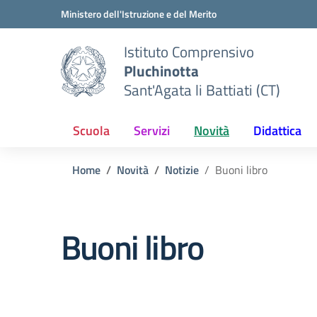
Vai ai contenuti
Vai al menu di navigazione
Vai al footer
Ministero dell'Istruzione e del Merito
Istituto Comprensivo
Pluchinotta
Sant'Agata li Battiati (CT)
Scuola
Servizi
Novità
Didattica
Home
Novità
Notizie
Buoni libro
Buoni libro