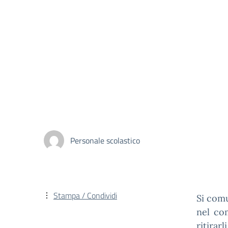
Personale scolastico
Stampa / Condividi
Si comu
nel co
ritirar