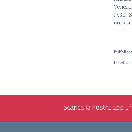
Venerdì
17,30. 
nota su
Pubblicat
Eccetto d
Scarica la nostra app uff