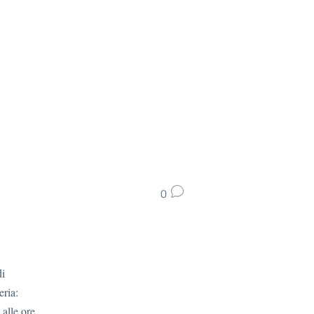
0
di
eria:
 alle ore