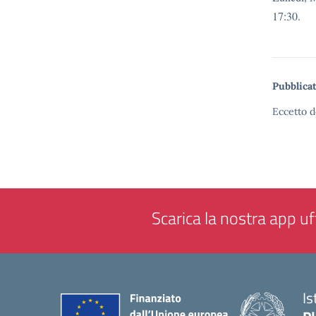
17:30.
Pubblicat
Eccetto d
Scarica la nostra app uff
Is