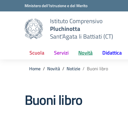
Vai ai contenuti
Vai al menu di navigazione
Vai al footer
Ministero dell'Istruzione e del Merito
Istituto Comprensivo
Pluchinotta
Sant'Agata li Battiati (CT)
Scuola
Servizi
Novità
Didattica
Home
Novità
Notizie
Buoni libro
Buoni libro